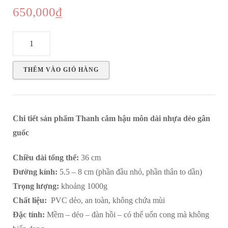
650,000
₫
Thanh
cắm
hậu
THÊM VÀO GIỎ HÀNG
môn
dài
nhựa
Chi tiết sản phẩm Thanh cắm hậu môn dài nhựa dẻo gân
dẻo
guốc
gân
guốc
Chiều dài tổng thể:
36 cm
36x6cm
Đường kính:
5.5 – 8 cm (phần đầu nhỏ, phần thân to dần)
số
Trọng lượng:
khoảng 1000g
lượng
Chất liệu:
PVC dẻo, an toàn, không chứa mùi
Đặc tính:
Mềm – dẻo – đàn hồi – có thể uốn cong mà không