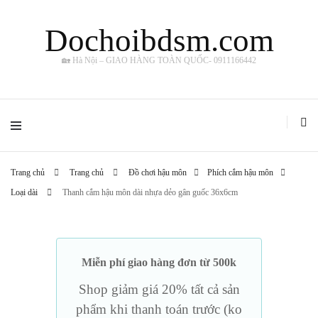
Dochoibdsm.com
🏡 Hà Nội – GIAO HÀNG TOÀN QUỐC- 0911166442
Trang chủ
Trang chủ
Đồ chơi hậu môn
Phích cắm hậu môn
Loại dài
Thanh cắm hậu môn dài nhựa dẻo gân guốc 36x6cm
Miễn phí giao hàng đơn từ 500k
Shop giảm giá 20% tất cả sản
phẩm khi thanh toán trước (ko