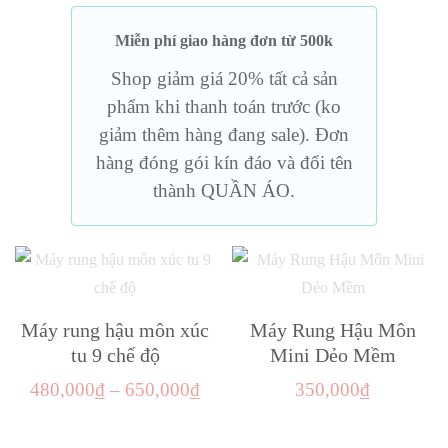
Miễn phí giao hàng đơn từ 500k
Shop giảm giá 20% tất cả sản
phẩm khi thanh toán trước (ko
giảm thêm hàng đang sale). Đơn
hàng đóng gói kín đáo và đổi tên
thành QUẦN ÁO.
Máy rung hậu môn xúc
Máy Rung Hậu Môn
tu 9 chế độ
Mini Dẻo Mềm
Khoảng
480,000
₫
–
650,000
₫
350,000
₫
giá:
Sản
từ