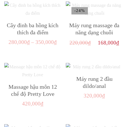
chọn
phẩm
này
có
-24%
có
thể
nhiều
Cây đinh ba hồng kích
Máy rung massage đa
được
biến
thích đa điểm
năng dạng chuỗi
chọn
thể.
Khoảng
Giá
Gi
trên
280,000
₫
–
350,000
₫
220,000
₫
168,000
₫
Các
giá:
gốc
hi
trang
Sản
tùy
từ
là:
tại
sản
phẩm
chọn
280,000₫
220,000₫.
là:
phẩm
này
có
đến
16
có
Máy rung 2 đầu
thể
350,000₫
nhiều
dildo/anal
Massage hậu môn 12
được
biến
chế độ Pretty Love
chọn
320,000
₫
thể.
trên
420,000
₫
Các
trang
tùy
sản
chọn
phẩm