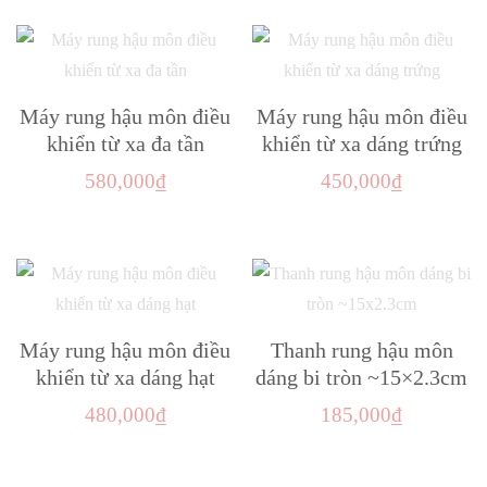
là:
tại
800,000₫
phẩm
phẩm
này
có
450,000₫.
là:
đến
này
có
thể
32
950,000₫
có
nhiều
được
nhiều
biến
Máy rung hậu môn điều
Máy rung hậu môn điều
chọn
biến
thể.
khiển từ xa đa tần
khiển từ xa dáng trứng
trên
thể.
Các
580,000
₫
450,000
₫
trang
Các
tùy
sản
Sản
tùy
chọn
phẩm
phẩm
chọn
có
này
có
thể
có
thể
được
nhiều
Máy rung hậu môn điều
Thanh rung hậu môn
được
chọn
biến
khiển từ xa dáng hạt
dáng bi tròn ~15×2.3cm
chọn
trên
thể.
trên
480,000
₫
185,000
₫
trang
Các
trang
sản
Sản
tùy
sản
phẩm
phẩm