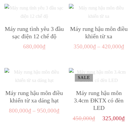
phẩm
480,000₫
này
đến
có
650,000₫
nhiều
Máy rung tình yêu 3 đầu
Máy rung hậu môn điều
biến
sạc điện 12 chế độ
khiển từ xa
thể.
Kho
680,000
₫
350,000
₫
–
420,000
₫
Các
giá:
Sản
tùy
từ
phẩm
chọn
350
này
có
SALE
đến
có
thể
420
nhiều
Máy rung hậu môn điều
Máy rung hậu môn
được
biến
khiển từ xa dáng hạt
3.4cm ĐKTX có đèn
chọn
LED
thể.
Khoảng
trên
800,000
₫
–
950,000
₫
Các
Giá
Gi
450,000
₫
325,000
₫
giá:
trang
Sản
tùy
gốc
hi
từ
sản
Sản
phẩm
chọn