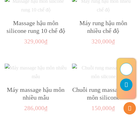
có
thể
Massage hậu môn
Máy rung hậu môn
được
silicone rung 10 chế độ
nhiều chế độ
chọn
trên
329,000
₫
320,000
₫
trang
sản
phẩm
Máy massage hậu môn
Chuỗi rung massage hậu
nhiều mẫu
môn silicone
286,000
₫
150,000
₫