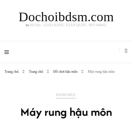
Dochoibdsm.com
🏡 Hà Nội – GIAO HÀNG TOÀN QUỐC- 0911166442
Trang chủ
Trang chủ
Đồ chơi hậu môn
Máy rung hậu môn
DANH MỤC
Máy rung hậu môn