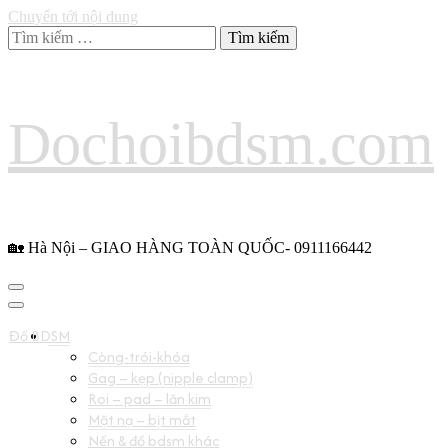
Chuyển tới nội dung
Tìm
kiếm
cho:
Dochoibdsm.com
🏡 Hà Nội – GIAO HÀNG TOÀN QUỐC- 0911166442
Đồ BDSM
Còng-trói-khóa
Gag – kẹp (nipple clamp)
Roi – pad – lăn kim
Mặt nạ – bịt mắt
Nến & đồ bdsm khác