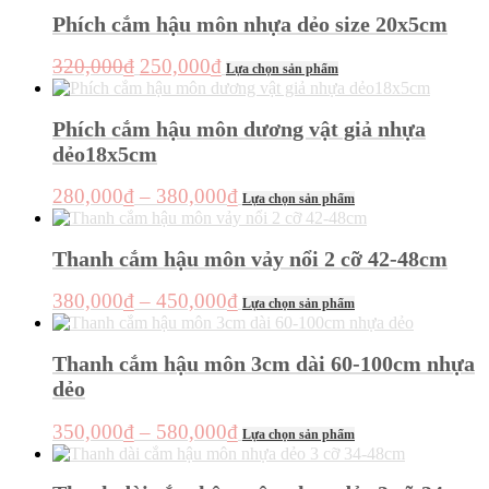
chọn
là:
tại
tùy
Phích cắm hậu môn nhựa dẻo size 20x5cm
trên
chọn
250,000₫.
là:
trang
có
150,000₫.
sản
Giá
Giá
Sản
320,000
₫
250,000
₫
thể
Lựa chọn sản phẩm
phẩm
phẩm
gốc
hiện
được
này
chọn
là:
tại
có
Phích cắm hậu môn dương vật giả nhựa
trên
320,000₫.
là:
nhiều
trang
dẻo18x5cm
250,000₫.
biến
sản
thể.
phẩm
Khoảng
Sản
280,000
₫
–
380,000
₫
Các
Lựa chọn sản phẩm
phẩm
giá:
tùy
này
chọn
từ
có
Thanh cắm hậu môn vảy nổi 2 cỡ 42-48cm
có
280,000₫
nhiều
thể
đến
biến
Khoảng
Sản
được
380,000
₫
–
450,000
₫
Lựa chọn sản phẩm
thể.
380,000₫
phẩm
chọn
giá:
Các
này
trên
từ
tùy
có
trang
Thanh cắm hậu môn 3cm dài 60-100cm nhựa
chọn
380,000₫
nhiều
sản
dẻo
có
đến
biến
phẩm
thể
thể.
450,000₫
Khoảng
Sản
được
350,000
₫
–
580,000
₫
Các
Lựa chọn sản phẩm
phẩm
chọn
giá:
tùy
này
trên
chọn
từ
có
trang