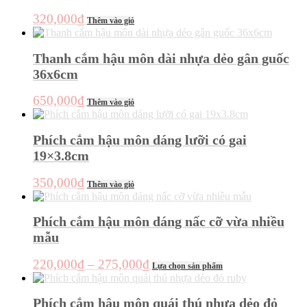
nhiều
đến
biến
320,000
₫
Thêm vào giỏ
thể.
750,000₫
Các
tùy
Thanh cắm hậu môn dài nhựa dẻo gân guốc
chọn
36x6cm
có
thể
được
650,000
₫
Thêm vào giỏ
chọn
trên
trang
Phích cắm hậu môn dáng lưỡi có gai
sản
19×3.8cm
phẩm
350,000
₫
Thêm vào giỏ
Phích cắm hậu môn dáng nấc cỡ vừa nhiều
mẫu
Khoảng
Sản
220,000
₫
–
275,000
₫
Lựa chọn sản phẩm
phẩm
giá:
này
từ
có
Phích cắm hậu môn quái thú nhựa dẻo đỏ