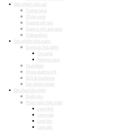
Sản phẩm cho nữ
Trứng rung
Chày rung
Dương vật giả
Dương vật giả rung
Trang phục
Sản phẩm cho nam
Dụng cụ thủ dâm
Có rung
Không rung
Sounding
Khóa dương vật
BCS & Cockring
Sản phẩm khác
Đồ chơi hậu môn
Đuôi cáo
Phích cắm hậu môn
Loại nhỏ
Loại vừa
Loại lớn
Loại dài