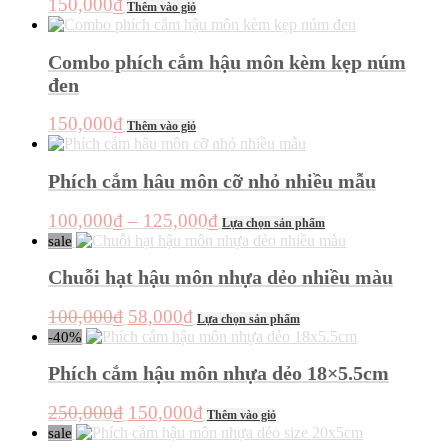
150,000
₫
Các
Thêm vào giỏ
tùy
chọn
Combo phích cắm hậu môn kèm kẹp núm
có
thể
đen
được
chọn
150,000
₫
Thêm vào giỏ
trên
trang
sản
Phích cắm hâu môn cỡ nhỏ nhiều mẫu
phẩm
Khoảng
Sản
100,000
₫
–
125,000
₫
Lựa chọn sản phẩm
phẩm
giá:
sale
này
từ
có
Chuỗi hạt hậu môn nhựa dẻo nhiều màu
100,000₫
nhiều
đến
biến
Giá
Giá
Sản
100,000
₫
58,000
₫
Lựa chọn sản phẩm
thể.
125,000₫
phẩm
gốc
hiện
-40%
Các
này
là:
tại
tùy
có
Phích cắm hậu môn nhựa dẻo 18×5.5cm
chọn
100,000₫.
là:
nhiều
có
58,000₫.
biến
Giá
Giá
250,000
₫
150,000
₫
thể
Thêm vào giỏ
thể.
gốc
hiện
được
sale
Các