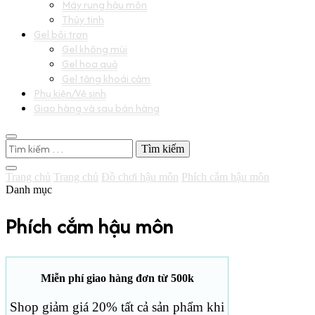
Máy rung hậu môn
Thủy tinh
Gel bôi trơn
Gel không mùi
Gel hoa quả
Gel tăng khoái cảm
Phụ kiện/Vệ sinh
Giao hàng và sau bán hàng
Tìm
kiếm
cho:
Trang chủ
Trang chủ
Đồ chơi hậu môn
Phích cắm hậu môn
Danh mục
Phích cắm hậu môn
Miễn phí giao hàng đơn từ 500k
Shop giảm giá 20% tất cả sản phẩm khi