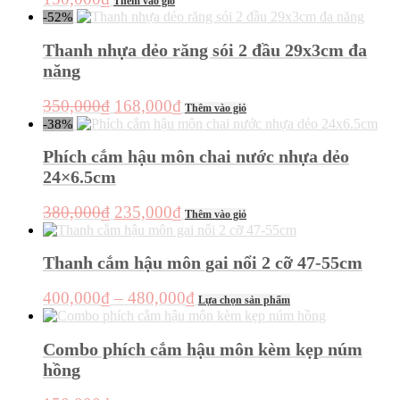
Các
Thêm vào giỏ
trên
-52%
tùy
trang
chọn
sản
Thanh nhựa dẻo răng sói 2 đầu 29x3cm đa
có
phẩm
thể
năng
được
chọn
Giá
Giá
350,000
₫
168,000
₫
Thêm vào giỏ
trên
gốc
hiện
-38%
trang
là:
tại
sản
Phích cắm hậu môn chai nước nhựa dẻo
350,000₫.
là:
phẩm
24×6.5cm
168,000₫.
Giá
Giá
380,000
₫
235,000
₫
Thêm vào giỏ
gốc
hiện
là:
tại
Thanh cắm hậu môn gai nổi 2 cỡ 47-55cm
380,000₫.
là:
235,000₫.
Khoảng
Sản
400,000
₫
–
480,000
₫
Lựa chọn sản phẩm
phẩm
giá:
này
từ
có
Combo phích cắm hậu môn kèm kẹp núm
400,000₫
nhiều
hồng
đến
biến
thể.
480,000₫