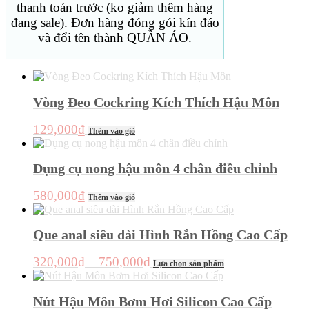
thanh toán trước (ko giảm thêm hàng
đang sale). Đơn hàng đóng gói kín đáo
và đổi tên thành QUẦN ÁO.
Vòng Đeo Cockring Kích Thích Hậu Môn
129,000
₫
Thêm vào giỏ
Dụng cụ nong hậu môn 4 chân điều chỉnh
580,000
₫
Thêm vào giỏ
Que anal siêu dài Hình Rắn Hồng Cao Cấp
Khoảng
Sản
320,000
₫
–
750,000
₫
Lựa chọn sản phẩm
phẩm
giá:
này
từ
có
Nút Hậu Môn Bơm Hơi Silicon Cao Cấp
320,000₫