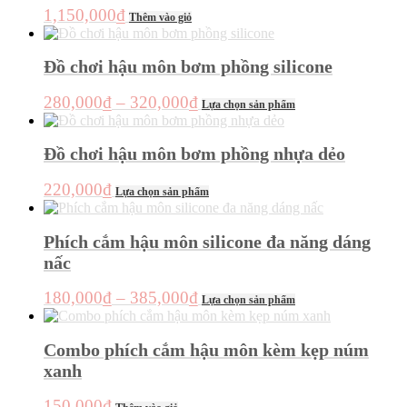
phẩm
1,150,000
₫
Thêm vào giỏ
Đồ chơi hậu môn bơm phồng silicone
Khoảng
Sản
280,000
₫
–
320,000
₫
Lựa chọn sản phẩm
phẩm
giá:
này
từ
có
Đồ chơi hậu môn bơm phồng nhựa dẻo
280,000₫
nhiều
đến
biến
Sản
220,000
₫
Lựa chọn sản phẩm
thể.
320,000₫
phẩm
Các
này
tùy
có
Phích cắm hậu môn silicone đa năng dáng
chọn
nhiều
nấc
có
biến
thể
thể.
Khoảng
Sản
được
180,000
₫
–
385,000
₫
Các
Lựa chọn sản phẩm
phẩm
chọn
giá:
tùy
này
trên
chọn
từ
có
trang
Combo phích cắm hậu môn kèm kẹp núm
có
180,000₫
nhiều
sản
thể
xanh
đến
biến
phẩm
được
thể.
385,000₫
chọn
150,000
₫