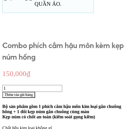
QUẦN ÁO.
Combo phích cắm hậu môn kèm kẹp
núm hồng
150,000
₫
Combo
phích
Thêm vào giỏ hàng
cắm
hậu
Bộ sản phẩm gồm 1 phích cắm hậu môn kim loại gắn chuông
môn
hồng + 1 đôi kẹp núm gắn chuông cùng màu
kèm
Kẹp núm có chốt an toàn (kiểm soát gọng kiềm)
kẹp
núm
Chất liệu kim loại không gỉ
hồng