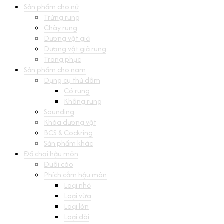
Sản phẩm cho nữ
Trứng rung
Chày rung
Dương vật giả
Dương vật giả rung
Trang phục
Sản phẩm cho nam
Dụng cụ thủ dâm
Có rung
Không rung
Sounding
Khóa dương vật
BCS & Cockring
Sản phẩm khác
Đồ chơi hậu môn
Đuôi cáo
Phích cắm hậu môn
Loại nhỏ
Loại vừa
Loại lớn
Loại dài