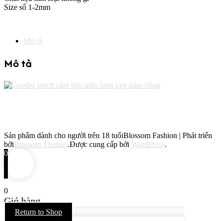
Size số 1-2mm
số
lượng
Mô tả
Mô tả
Sản phẩm dành cho người trên 18 tuổi
Blossom Fashion | Phát triển
bởi
Blossom Themes
.Được cung cấp bởi
WordPress
.
0
0
Giỏ hàng
Return to Shop