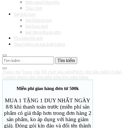
Máy rung hậu môn
Thủy tinh
Gel bôi trơn
Gel không mùi
Gel hoa quả
Gel tăng khoái cảm
Phụ kiện/Vệ sinh
Giao hàng và sau bán hàng
Tìm
kiếm
cho:
Trang chủ
Trang chủ
Đồ chơi hậu môn
Phích cắm hậu môn
Cỡ nhỏ
Combo phích cắm hậu môn kèm kẹp núm hồng
Miễn phí giao hàng đơn từ 500k
MUA 1 TẶNG 1 DUY NHẤT NGÀY
8/8 khi thanh toán trước (miễn phí sản
phẩm có giá thấp hơn trong đơn hàng 2
sản phẩm, ko áp dụng với hàng giảm
giá). Đóng gói kín đáo và đổi tên thành