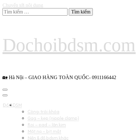
Chuyển tới nội dung
Tìm
kiếm
cho:
Dochoibdsm.com
🏡 Hà Nội – GIAO HÀNG TOÀN QUỐC- 0911166442
Đồ BDSM
Còng-trói-khóa
Gag – kẹp (nipple clamp)
Roi – pad – lăn kim
Mặt nạ – bịt mắt
Nến & đồ bdsm khác