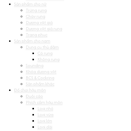
Sản phẩm cho nữ
Trứng rung
Chày rung
Dương vật giả
Dương vật giả rung
Trang phục
Sản phẩm cho nam
Dụng cụ thủ dâm
Có rung
Không rung
Sounding
Khóa dương vật
BCS & Cockring
Sản phẩm khác
Đồ chơi hậu môn
Đuôi cáo
Phích cắm hậu môn
Loại nhỏ
Loại vừa
Loại lớn
Loại dài