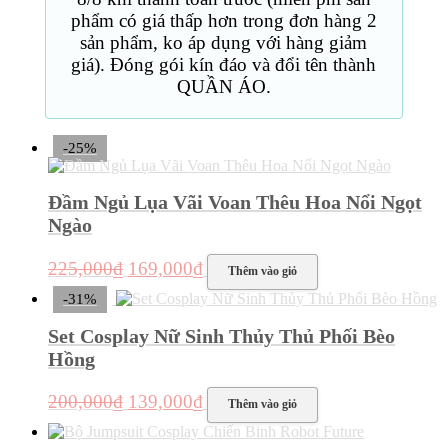
phẩm có giá thấp hơn trong đơn hàng 2
sản phẩm, ko áp dụng với hàng giảm
giá). Đóng gói kín đáo và đổi tên thành
QUẦN ÁO.
-25%
Đầm Ngủ Lụa Vãi Voan Thêu Hoa Nổi Ngọt
Ngào
Giá
Giá
225,000
₫
169,000
₫
Thêm vào giỏ
gốc
hiện
-31%
là:
tại
225,000₫.
là:
Set Cosplay Nữ Sinh Thủy Thủ Phối Bèo
169,000₫.
Hồng
Giá
Giá
200,000
₫
139,000
₫
Thêm vào giỏ
gốc
hiện
là:
tại