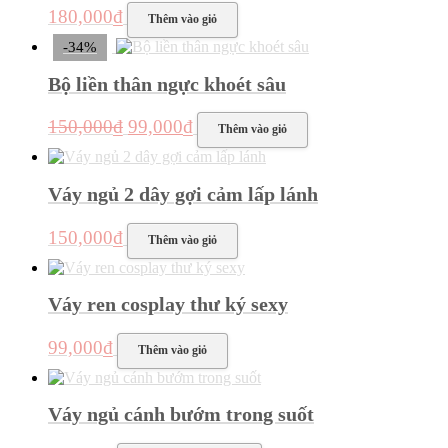
được
180,000
₫
Thêm vào giỏ
chọn
trên
-34%
trang
sản
Bộ liền thân ngực khoét sâu
phẩm
Giá
Giá
150,000
₫
99,000
₫
Thêm vào giỏ
gốc
hiện
là:
tại
150,000₫.
là:
Váy ngủ 2 dây gợi cảm lấp lánh
99,000₫.
150,000
₫
Thêm vào giỏ
Váy ren cosplay thư ký sexy
99,000
₫
Thêm vào giỏ
Váy ngủ cánh bướm trong suốt