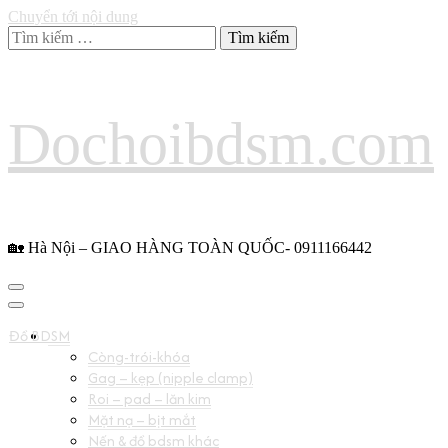
Chuyển tới nội dung
Tìm
kiếm
cho:
Dochoibdsm.com
🏡 Hà Nội – GIAO HÀNG TOÀN QUỐC- 0911166442
Đồ BDSM
Còng-trói-khóa
Gag – kẹp (nipple clamp)
Roi – pad – lăn kim
Mặt nạ – bịt mắt
Nến & đồ bdsm khác