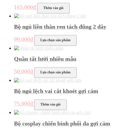
165,000
₫
Thêm vào giỏ
Bộ ngủ liền thân ren tách đũng 2 dây
Sản
99,000
₫
Lựa chọn sản phẩm
phẩm
này
có
Quần tất lưới nhiều mẫu
nhiều
biến
thể.
Sản
50,000
₫
Lựa chọn sản phẩm
Các
phẩm
tùy
này
chọn
có
có
Bộ ngủ lệch vai cắt khoét gợi cảm
nhiều
thể
biến
được
thể.
75,000
₫
Thêm vào giỏ
chọn
Các
trên
tùy
trang
chọn
sản
có
Bộ cosplay chiến binh phối da gợi cảm
phẩm
thể