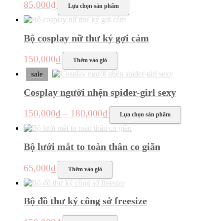
Sản
85,000
₫
Lựa chọn sản phẩm
phẩm
này
có
Bộ cosplay nữ thư ký gợi cảm
nhiều
biến
thể.
150,000
₫
Thêm vào giỏ
Các
tùy
sale
chọn
có
Cosplay người nhện spider-girl sexy
thể
được
Khoảng
Sản
150,000
₫
–
180,000
₫
Lựa chọn sản phẩm
chọn
phẩm
giá:
trên
này
từ
trang
có
150,000₫
sản
Bộ lưới mắt to toàn thân co giãn
nhiều
phẩm
đến
biến
thể.
180,000₫
65,000
₫
Thêm vào giỏ
Các
tùy
chọn
có
Bộ đồ thư ký công sở freesize
thể
được