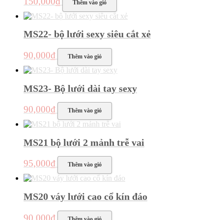
150,000
₫
Thêm vào giỏ
chọn
trên
trang
sản
MS22- bộ lưới sexy siêu cắt xẻ
phẩm
90,000
₫
Thêm vào giỏ
MS23- Bộ lưới dài tay sexy
90,000
₫
Thêm vào giỏ
MS21 bộ lưới 2 mảnh trễ vai
95,000
₫
Thêm vào giỏ
MS20 váy lưới cao cổ kín đáo
90,000
₫
Thêm vào giỏ