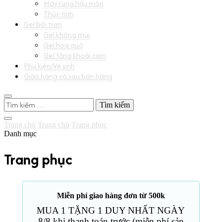
Máy rung hậu môn
Thủy tinh
Gel bôi trơn
Gel không mùi
Gel hoa quả
Gel tăng khoái cảm
Phụ kiện/Vệ sinh
Giao hàng và sau bán hàng
Tìm
kiếm
cho:
Trang chủ
Trang chủ
Trang phục
Danh mục
Trang phục
Miễn phí giao hàng đơn từ 500k
MUA 1 TẶNG 1 DUY NHẤT NGÀY
8/8 khi thanh toán trước (miễn phí sản