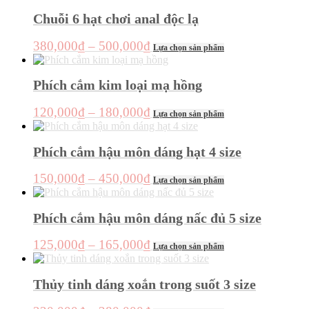
này
chọn
có
Chuỗi 6 hạt chơi anal độc lạ
trên
nhiều
trang
biến
sản
Khoảng
Sản
380,000
₫
–
500,000
₫
Lựa chọn sản phẩm
thể.
phẩm
phẩm
giá:
Các
này
từ
tùy
có
Phích cắm kim loại mạ hồng
chọn
380,000₫
nhiều
có
đến
biến
Khoảng
Sản
120,000
₫
–
180,000
₫
thể
Lựa chọn sản phẩm
thể.
500,000₫
phẩm
giá:
được
Các
này
chọn
từ
tùy
có
Phích cắm hậu môn dáng hạt 4 size
trên
chọn
120,000₫
nhiều
trang
có
đến
biến
sản
Khoảng
Sản
150,000
₫
–
450,000
₫
thể
Lựa chọn sản phẩm
thể.
180,000₫
phẩm
phẩm
giá:
được
Các
này
chọn
từ
tùy
có
Phích cắm hậu môn dáng nấc đủ 5 size
trên
chọn
150,000₫
nhiều
trang
có
đến
biến
sản
Khoảng
Sản
125,000
₫
–
165,000
₫
thể
Lựa chọn sản phẩm
thể.
450,000₫
phẩm
phẩm
giá:
được
Các
này
chọn
từ
tùy
có
Thủy tinh dáng xoắn trong suốt 3 size
trên
chọn
125,000₫
nhiều
trang
có
đến
biến
sản