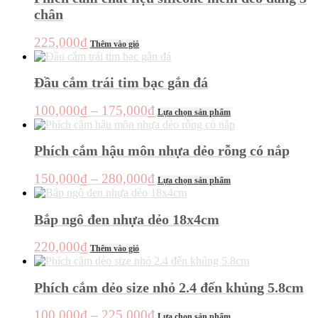
chọn
trang
chân
có
sản
thể
phẩm
được
225,000
₫
Thêm vào giỏ
chọn
trên
trang
Đầu cắm trái tim bạc gắn đá
sản
phẩm
Khoảng
Sản
100,000
₫
–
175,000
₫
Lựa chọn sản phẩm
phẩm
giá:
này
từ
có
Phích cắm hậu môn nhựa dẻo rỗng có nắp
100,000₫
nhiều
đến
biến
Khoảng
Sản
150,000
₫
–
280,000
₫
Lựa chọn sản phẩm
thể.
175,000₫
phẩm
giá:
Các
này
từ
tùy
có
Bắp ngô đen nhựa dẻo 18x4cm
chọn
150,000₫
nhiều
có
đến
biến
220,000
₫
thể
Thêm vào giỏ
thể.
280,000₫
được
Các
chọn
tùy
Phích cắm dẻo size nhỏ 2.4 đến khủng 5.8cm
trên
chọn
trang
có
sản
Khoảng
Sản
100,000
₫
–
225,000
₫
thể
Lựa chọn sản phẩm