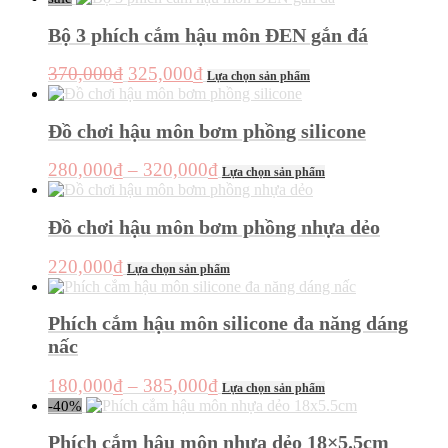
này
từ
có
Bộ 3 phích cắm hậu môn ĐEN gắn đá
220,000₫
nhiều
đến
biến
Giá
Giá
Sản
370,000
₫
325,000
₫
Lựa chọn sản phẩm
thể.
275,000₫
phẩm
gốc
hiện
Các
này
là:
tại
tùy
có
Đồ chơi hậu môn bơm phồng silicone
chọn
370,000₫.
là:
nhiều
có
325,000₫.
biến
Khoảng
Sản
280,000
₫
–
320,000
₫
thể
Lựa chọn sản phẩm
thể.
phẩm
giá:
được
Các
này
chọn
từ
tùy
có
Đồ chơi hậu môn bơm phồng nhựa dẻo
trên
chọn
280,000₫
nhiều
trang
có
đến
biến
sản
Sản
220,000
₫
thể
Lựa chọn sản phẩm
thể.
320,000₫
phẩm
phẩm
được
Các
này
chọn
tùy
có
Phích cắm hậu môn silicone đa năng dáng
trên
chọn
nhiều
trang
nấc
có
biến
sản
thể
thể.
phẩm
Khoảng
Sản
được
180,000
₫
–
385,000
₫
Các
Lựa chọn sản phẩm
phẩm
chọn
giá:
-40%
tùy
này
trên
chọn
từ
có
trang
Phích cắm hậu môn nhựa dẻo 18×5.5cm
có