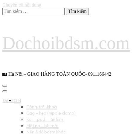
Chuyển tới nội dung
Tìm
kiếm
cho:
Dochoibdsm.com
🏡 Hà Nội – GIAO HÀNG TOÀN QUỐC- 0911166442
Đồ BDSM
Còng-trói-khóa
Gag – kẹp (nipple clamp)
Roi – pad – lăn kim
Mặt nạ – bịt mắt
Nến & đồ bdsm khác