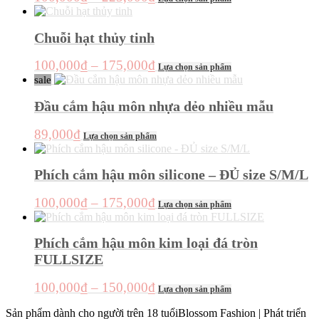
phẩm
phẩm
giá:
được
này
chọn
từ
có
Chuỗi hạt thủy tinh
trên
100,000₫
nhiều
trang
đến
biến
sản
Khoảng
Sản
100,000
₫
–
175,000
₫
Lựa chọn sản phẩm
thể.
225,000₫
phẩm
phẩm
giá:
sale
Các
này
từ
tùy
có
Đầu cắm hậu môn nhựa dẻo nhiều mẫu
chọn
100,000₫
nhiều
có
đến
biến
Sản
89,000
₫
thể
Lựa chọn sản phẩm
thể.
175,000₫
phẩm
được
Các
này
chọn
tùy
có
Phích cắm hậu môn silicone – ĐỦ size S/M/L
trên
chọn
nhiều
trang
có
biến
sản
Khoảng
Sản
100,000
₫
–
175,000
₫
thể
Lựa chọn sản phẩm
thể.
phẩm
phẩm
giá:
được
Các
này
chọn
từ
tùy
có
Phích cắm hậu môn kim loại đá tròn
trên
chọn
100,000₫
nhiều
trang
FULLSIZE
có
đến
biến
sản
thể
thể.
175,000₫
phẩm
Khoảng
Sản
được
100,000
₫
–
150,000
₫
Các
Lựa chọn sản phẩm
phẩm
chọn
giá:
tùy
này
trên
Sản phẩm dành cho người trên 18 tuổi
Blossom Fashion | Phát triển
chọn
từ