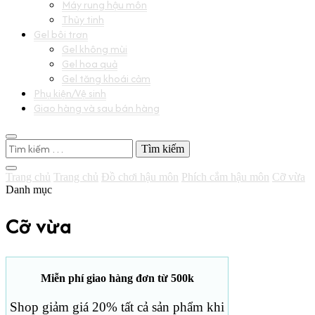
Máy rung hậu môn
Thủy tinh
Gel bôi trơn
Gel không mùi
Gel hoa quả
Gel tăng khoái cảm
Phụ kiện/Vệ sinh
Giao hàng và sau bán hàng
Tìm
kiếm
cho:
Trang chủ
Trang chủ
Đồ chơi hậu môn
Phích cắm hậu môn
Cỡ vừa
Danh mục
Cỡ vừa
Miễn phí giao hàng đơn từ 500k
Shop giảm giá 20% tất cả sản phẩm khi