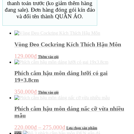
thanh toán trước (ko giảm thêm hàng
đang sale). Đơn hàng đóng gói kín đáo
và đổi tên thành QUẦN ÁO.
Vòng Đeo Cockring Kích Thích Hậu Môn
129,000
₫
Thêm vào giỏ
Phích cắm hậu môn dáng lưỡi có gai
19×3.8cm
350,000
₫
Thêm vào giỏ
Phích cắm hậu môn dáng nấc cỡ vừa nhiều
mẫu
Khoảng
Sản
220,000
₫
–
275,000
₫
Lựa chọn sản phẩm
phẩm
giá:
sale