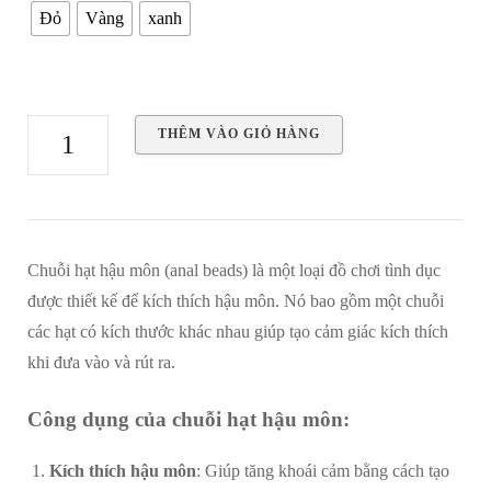
là:
tại
Đỏ
Vàng
xanh
100,000₫.
là:
58,000₫.
Chuỗi
THÊM VÀO GIỎ HÀNG
hạt
hậu
môn
nhựa
Chuỗi hạt hậu môn (anal beads) là một loại đồ chơi tình dục
dẻo
được thiết kế để kích thích hậu môn. Nó bao gồm một chuỗi
nhiều
các hạt có kích thước khác nhau giúp tạo cảm giác kích thích
màu
khi đưa vào và rút ra.
số
lượng
Công dụng của chuỗi hạt hậu môn:
Kích thích hậu môn
: Giúp tăng khoái cảm bằng cách tạo