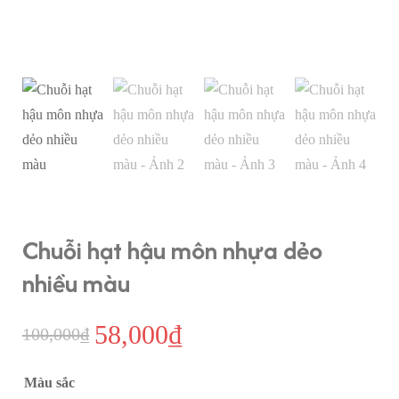
Chuỗi hạt hậu môn nhựa dẻo
nhiều màu
58,000
₫
Giá
Giá
100,000
₫
gốc
hiện
Màu sắc