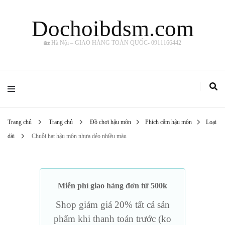
Dochoibdsm.com
🏡 Hà Nội – GIAO HÀNG TOÀN QUỐC- 0911166442
Trang chủ
Trang chủ
Đồ chơi hậu môn
Phích cắm hậu môn
Loại
dài
Chuỗi hạt hậu môn nhựa dẻo nhiều màu
Miễn phí giao hàng đơn từ 500k
Shop giảm giá 20% tất cả sản
phẩm khi thanh toán trước (ko