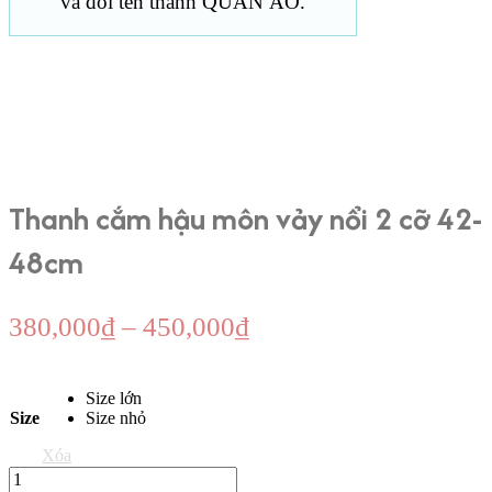
và đổi tên thành QUẦN ÁO.
Thanh cắm hậu môn vảy nổi 2 cỡ 42-
48cm
Khoảng
380,000
₫
–
450,000
₫
giá:
từ
Size lớn
380,000₫
Size
Size nhỏ
đến
Xóa
450,000₫
Thanh