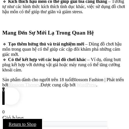
🔹
Kích thích hậu môn có thể giúp giải tỏa căng thẳng
– Tương
tự như các hình thức kích thích tình dục khác, việc sử dụng đồ chơi
hậu môn có thể giúp thư giãn và giảm stress.
Mang Đến Sự Mới Lạ Trong Quan Hệ
🔹
Tạo thêm hứng thú và trải nghiệm mới
– Dùng đồ chơi hậu
môn trong quan hệ có thể giúp các cặp đôi khám phá những cảm
giác mới.
🔹
Có thể kết hợp với các loại đồ chơi khác
– Ví dụ, dùng butt
plug kết hợp với dương vật giả hoặc máy rung có thể tăng cường
khoái cảm.
Sản phẩm dành cho người trên 18 tuổi
Blossom Fashion | Phát triển
bởi
Blossom Themes
.Được cung cấp bởi
WordPress
.
0
0
Giỏ hàng
Return to Shop