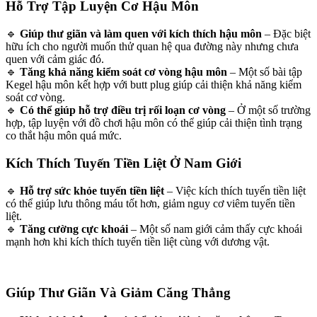
Hỗ Trợ Tập Luyện Cơ Hậu Môn
🔹
Giúp thư giãn và làm quen với kích thích hậu môn
– Đặc biệt
hữu ích cho người muốn thử quan hệ qua đường này nhưng chưa
quen với cảm giác đó.
🔹
Tăng khả năng kiểm soát cơ vòng hậu môn
– Một số bài tập
Kegel hậu môn kết hợp với butt plug giúp cải thiện khả năng kiểm
soát cơ vòng.
🔹
Có thể giúp hỗ trợ điều trị rối loạn cơ vòng
– Ở một số trường
hợp, tập luyện với đồ chơi hậu môn có thể giúp cải thiện tình trạng
co thắt hậu môn quá mức.
Kích Thích Tuyến Tiền Liệt Ở Nam Giới
🔹
Hỗ trợ sức khỏe tuyến tiền liệt
– Việc kích thích tuyến tiền liệt
có thể giúp lưu thông máu tốt hơn, giảm nguy cơ viêm tuyến tiền
liệt.
🔹
Tăng cường cực khoái
– Một số nam giới cảm thấy cực khoái
mạnh hơn khi kích thích tuyến tiền liệt cùng với dương vật.
Giúp Thư Giãn Và Giảm Căng Thẳng