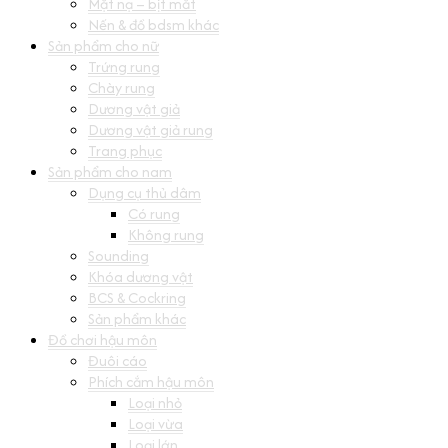
Mặt nạ – bịt mắt
Nến & đồ bdsm khác
Sản phẩm cho nữ
Trứng rung
Chày rung
Dương vật giả
Dương vật giả rung
Trang phục
Sản phẩm cho nam
Dụng cụ thủ dâm
Có rung
Không rung
Sounding
Khóa dương vật
BCS & Cockring
Sản phẩm khác
Đồ chơi hậu môn
Đuôi cáo
Phích cắm hậu môn
Loại nhỏ
Loại vừa
Loại lớn