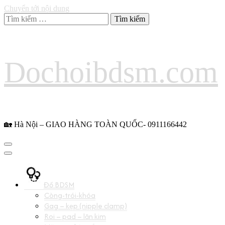
Chuyển tới nội dung
Tìm
kiếm
cho:
Dochoibdsm.com
🏡 Hà Nội – GIAO HÀNG TOÀN QUỐC- 0911166442
Đồ BDSM
Còng-trói-khóa
Gag – kẹp (nipple clamp)
Roi – pad – lăn kim