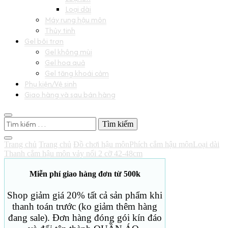
Loại dài
Máy rung hậu môn
Thủy tinh
Gel bôi trơn
Gel không mùi
Gel hoa quả
Gel tăng khoái cảm
Phụ kiện/Vệ sinh
Giao hàng và sau bán hàng
Tìm
kiếm
cho:
Trang chủ
Trang chủ
Đồ chơi hậu môn
Phích cắm hậu môn
Loại dài
Thanh cắm hậu môn vảy nổi 2 cỡ 42-48cm
Miễn phí giao hàng đơn từ 500k
Shop giảm giá 20% tất cả sản phẩm khi
thanh toán trước (ko giảm thêm hàng
đang sale). Đơn hàng đóng gói kín đáo