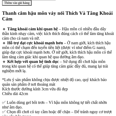
cắm
Thêm vào giỏ hàng
hậu
môn
Thanh cắm hậu môn vảy nổi Thích Và Tăng Khoái
vảy
Cảm
nổi
2
cỡ
🔹
Tăng khoái cảm khi quan hệ
– Hậu môn có nhiều đầu dây
42-
thần kinh nhạy cảm, việc kích thích đúng cách có thể làm tăng khoái
48cm
cảm cho cả nam và nữ.
số
🔹
Hỗ trợ đạt cực khoái mạnh hơn
– Ở nam giới, kích thích hậu
lượng
môn có thể chạm đến tuyến tiền liệt (được ví như điểm G nam),
giúp đạt cực khoái mạnh hơn. Ở nữ giới, kích thích hậu môn có thể
làm tăng cảm giác khi quan hệ qua đường âm đạo.
🔹
Kết hợp với quan hệ tình dục
– Sử dụng đồ chơi hậu môn
trong khi quan hệ có thể giúp tăng cảm giác đầy đủ, mang lại trải
nghiệm mới lạ.
*Lưu ý sản phẩm không chịu được nhiệt độ cao, quý khách bảo
quản sản phẩm ở nơi thoáng mát
Kích thước đường kính 3cm vừa đủ đẹp
Chiều dài 42cm
✅
Luôn dùng gel bôi trơn
– Vì hậu môn không tự tiết chất nhờn
như âm đạo.
✅
Chọn đồ chơi có tay cầm hoặc đế chặn
– Để tránh nguy cơ trượt