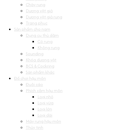
Chày rung
Dương vật giả
Dương vật giả rung
Trang phục
Sản phẩm cho nam
Dụng cụ thủ dâm
Có rung
Không rung
Sounding
Khóa dương vật
BCS & Cockring
Sản phẩm khác
Đồ chơi hậu môn
Đuôi cáo
Phích cắm hậu môn
Loại nhỏ
Loại vừa
Loại lớn
Loại dài
Máy rung hậu môn
Thủy tinh