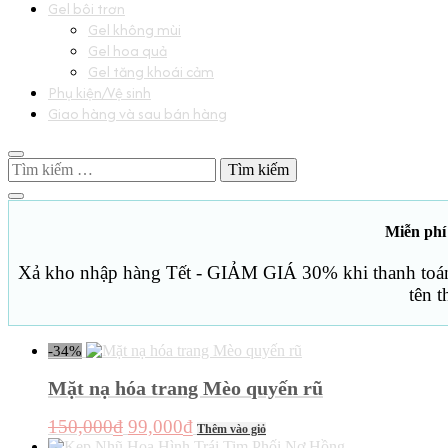
Gel bôi trơn
Gel không mùi
Gel hoa quả
Gel tăng khoái cảm
Phụ kiện/Vệ sinh
Giao hàng và sau bán hàng
Tìm
kiếm
cho:
Miễn phí
Xả kho nhập hàng Tết - GIẢM GIÁ 30% khi thanh toán 
tên 
-34%
Mặt nạ hóa trang Mèo quyến rũ
Giá
Giá
150,000
₫
99,000
₫
Thêm vào giỏ
gốc
hiện