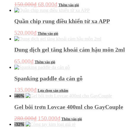
sản
Giá
Giá
150,000
₫
68,000
₫
Thêm vào giỏ
phẩm
gốc
hiện
là:
tại
Quần chip rung điều khiển từ xa APP
150,000₫.
là:
68,000₫.
520,000
₫
Thêm vào giỏ
Dung dịch gel tăng khoái cảm hậu môn 2ml
65,000
₫
Thêm vào giỏ
Spanking paddle da cán gỗ
Sản
135,000
₫
Lựa chọn sản phẩm
phẩm
-46%
này
có
Gel bôi trơn Lovcae 400ml cho GayCouple
nhiều
biến
Giá
Giá
280,000
₫
150,000
₫
Thêm vào giỏ
thể.
gốc
hiện
-32%
Các
là:
tại
tùy