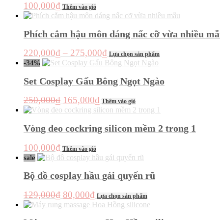
100,000
₫
thể
Thêm vào giỏ
được
chọn
Phích cắm hậu môn dáng nấc cỡ vừa nhiều m
trên
trang
sản
Khoảng
Sản
220,000
₫
–
275,000
₫
Lựa chọn sản phẩm
phẩm
phẩm
giá:
-34%
này
từ
có
Set Cosplay Gấu Bông Ngọt Ngào
220,000₫
nhiều
đến
biến
Giá
Giá
250,000
₫
165,000
₫
Thêm vào giỏ
thể.
275,000₫
gốc
hiện
Các
là:
tại
tùy
Vòng đeo cockring silicon mềm 2 trong 1
chọn
250,000₫.
là:
có
165,000₫.
100,000
₫
thể
Thêm vào giỏ
được
sale
chọn
Bộ đồ cosplay hầu gái quyến rũ
trên
trang
sản
Giá
Giá
Sản
129,000
₫
80,000
₫
Lựa chọn sản phẩm
phẩm
phẩm
gốc
hiện
này
là:
tại
có