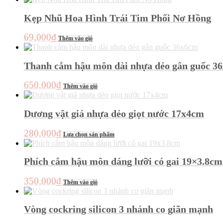
là:
tại
Kẹp Nhũ Hoa Hình Trái Tim Phối Nơ Hồng
150,000₫.
là:
99,000₫.
69,000
₫
Thêm vào giỏ
Thanh cắm hậu môn dài nhựa dẻo gân guốc 3
650,000
₫
Thêm vào giỏ
Dương vật giả nhựa dẻo giọt nước 17x4cm
Sản
280,000
₫
Lựa chọn sản phẩm
phẩm
này
có
Phích cắm hậu môn dáng lưỡi có gai 19×3.8cm
nhiều
biến
350,000
₫
Thêm vào giỏ
thể.
Các
tùy
Vòng cockring silicon 3 nhánh co giãn mạnh
chọn
có