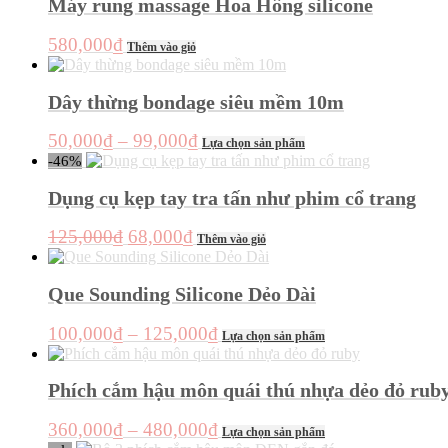
Máy rung massage Hoa Hồng silicone
129,000₫.
là:
nhiều
80,000₫.
biến
580,000
₫
Thêm vào giỏ
thể.
Các
tùy
Dây thừng bondage siêu mềm 10m
chọn
có
Khoảng
Sản
50,000
₫
–
99,000
₫
thể
Lựa chọn sản phẩm
phẩm
giá:
được
-46%
này
chọn
từ
có
Dụng cụ kẹp tay tra tấn như phim cổ trang
trên
50,000₫
nhiều
trang
đến
biến
sản
Giá
Giá
125,000
₫
68,000
₫
Thêm vào giỏ
thể.
99,000₫
phẩm
gốc
hiện
Các
là:
tại
tùy
Que Sounding Silicone Dẻo Dài
chọn
125,000₫.
là:
có
68,000₫.
Khoảng
Sản
100,000
₫
–
125,000
₫
thể
Lựa chọn sản phẩm
phẩm
giá:
được
này
chọn
từ
có
Phích cắm hậu môn quái thú nhựa dẻo đỏ rub
trên
100,000₫
nhiều
trang
đến
biến
sản
Khoảng
Sản
360,000
₫
–
480,000
₫
Lựa chọn sản phẩm
thể.
125,000₫
phẩm
phẩm