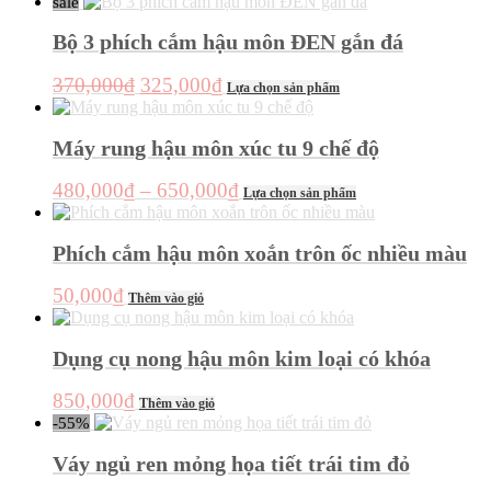
giá:
sale
Các
này
từ
tùy
có
Bộ 3 phích cắm hậu môn ĐEN gắn đá
chọn
360,000₫
nhiều
có
đến
biến
Giá
Giá
Sản
370,000
₫
325,000
₫
thể
Lựa chọn sản phẩm
thể.
480,000₫
phẩm
gốc
hiện
được
Các
này
chọn
là:
tại
tùy
có
Máy rung hậu môn xúc tu 9 chế độ
trên
chọn
370,000₫.
là:
nhiều
trang
có
325,000₫.
biến
sản
Khoảng
Sản
480,000
₫
–
650,000
₫
thể
Lựa chọn sản phẩm
thể.
phẩm
phẩm
giá:
được
Các
này
chọn
từ
tùy
có
Phích cắm hậu môn xoắn trôn ốc nhiều màu
trên
chọn
480,000₫
nhiều
trang
có
đến
biến
sản
50,000
₫
thể
Thêm vào giỏ
thể.
650,000₫
phẩm
được
Các
chọn
tùy
Dụng cụ nong hậu môn kim loại có khóa
trên
chọn
trang
có
sản
850,000
₫
thể
Thêm vào giỏ
phẩm
được
-55%
chọn
Váy ngủ ren mỏng họa tiết trái tim đỏ
trên
trang