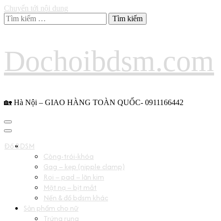
Chuyển tới nội dung
Tìm
kiếm
cho:
Dochoibdsm.com
🏡 Hà Nội – GIAO HÀNG TOÀN QUỐC- 0911166442
Đồ BDSM
Còng-trói-khóa
Gag – kẹp (nipple clamp)
Roi – pad – lăn kim
Mặt nạ – bịt mắt
Nến & đồ bdsm khác
Sản phẩm cho nữ
Trứng rung