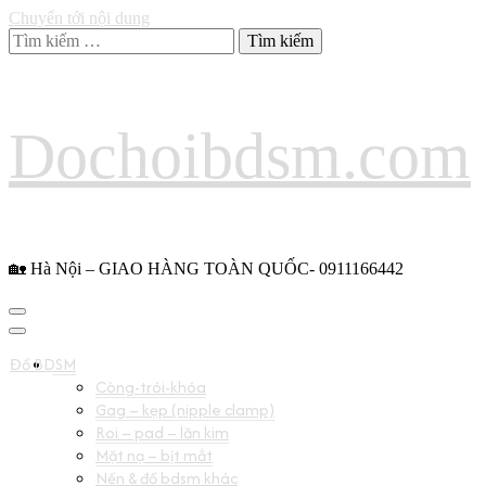
Chuyển tới nội dung
Tìm
kiếm
cho:
Dochoibdsm.com
🏡 Hà Nội – GIAO HÀNG TOÀN QUỐC- 0911166442
Đồ BDSM
Còng-trói-khóa
Gag – kẹp (nipple clamp)
Roi – pad – lăn kim
Mặt nạ – bịt mắt
Nến & đồ bdsm khác