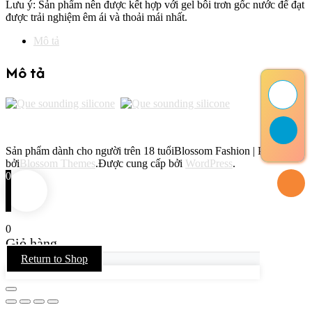
Lưu ý: Sản phẩm nên được kết hợp với gel bôi trơn gốc nước để đạt
được trải nghiệm êm ái và thoải mái nhất.
Mô tả
Mô tả
Sản phẩm dành cho người trên 18 tuổi
Blossom Fashion | Phát triển
bởi
Blossom Themes
.Được cung cấp bởi
WordPress
.
0
0
Giỏ hàng
Return to Shop