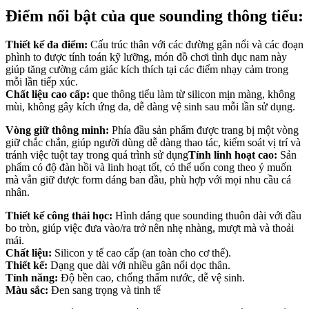
cỡ
Điểm nổi bật của que sounding thông tiểu:
lớn
đường
kính
Thiết kế đa điểm:
Cấu trúc thân với các đường gân nổi và các đoạn
~1cm
phình to được tính toán kỹ lưỡng, món đồ chơi tình dục nam này
số
giúp tăng cường cảm giác kích thích tại các điểm nhạy cảm trong
lượng
mỗi lần tiếp xúc.
Chất liệu cao cấp:
que thông tiểu làm từ silicon mịn màng, không
mùi, không gây kích ứng da, dễ dàng vệ sinh sau mỗi lần sử dụng.
Vòng giữ thông minh:
Phía đầu sản phẩm được trang bị một vòng
giữ chắc chắn, giúp người dùng dễ dàng thao tác, kiểm soát vị trí và
tránh việc tuột tay trong quá trình sử dụng
Tính linh hoạt cao:
Sản
phẩm có độ đàn hồi và linh hoạt tốt, có thể uốn cong theo ý muốn
mà vẫn giữ được form dáng ban đầu, phù hợp với mọi nhu cầu cá
nhân.
Thiết kế công thái học:
Hình dáng que sounding thuôn dài với đầu
bo tròn, giúp việc đưa vào/ra trở nên nhẹ nhàng, mượt mà và thoải
mái.
Chất liệu:
Silicon y tế cao cấp (an toàn cho cơ thể).
Thiết kế:
Dạng que dài với nhiều gân nổi dọc thân.
Tính năng:
Độ bền cao, chống thấm nước, dễ vệ sinh.
Màu sắc:
Đen sang trọng và tinh tế