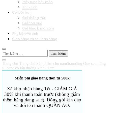
Máy rung hậu môn
Thủy tinh
Gel bôi trơn
Gel không mùi
Gel hoa quả
Gel tăng khoái cảm
Phụ kiện/Vệ sinh
Giao hàng và sau bán hàng
Tìm
kiếm
cho:
Trang chủ
Trang chủ
Sản phẩm cho nam
Sounding
Que sounding
silicone cỡ lớn đường kính ~1cm
Miễn phí giao hàng đơn từ 500k
Xả kho nhập hàng Tết - GIẢM GIÁ
30% khi thanh toán trước (không giảm
thêm hàng đang sale). Đóng gói kín đáo
và đổi tên thành QUẦN ÁO.