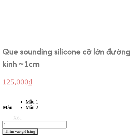
Que sounding silicone cỡ lớn đường
kính ~1cm
125,000
₫
Mẫu 1
Mẫu
Mẫu 2
Xóa
Que
sounding
Thêm vào giỏ hàng
silicone