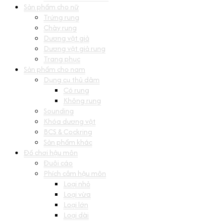
Sản phẩm cho nữ
Trứng rung
Chày rung
Dương vật giả
Dương vật giả rung
Trang phục
Sản phẩm cho nam
Dụng cụ thủ dâm
Có rung
Không rung
Sounding
Khóa dương vật
BCS & Cockring
Sản phẩm khác
Đồ chơi hậu môn
Đuôi cáo
Phích cắm hậu môn
Loại nhỏ
Loại vừa
Loại lớn
Loại dài