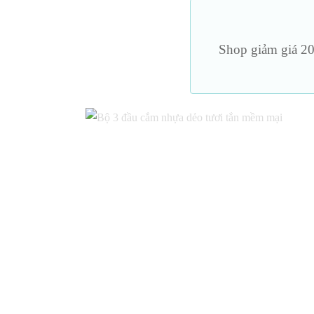
Roi – pad – lăn kim
Dương vậ
Mặt nạ – bịt mắt
Shop giảm giá 20
Trang ph
Nến & đồ bdsm khác