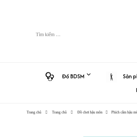
Tìm
kiếm
cho:
Đồ BDSM
Sản 
Trứng ru
Còng-trói-khóa
Trang chủ
Trang chủ
Đồ chơi hậu môn
Phích cắm hậu m
Chày run
Gag – kẹp (nipple clamp)
Dương vậ