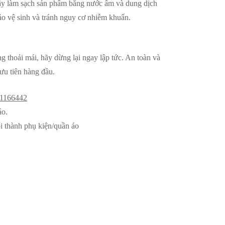
hãy làm sạch sản phẩm bằng nước ấm và dung dịch
o vệ sinh và tránh nguy cơ nhiễm khuẩn.
 thoải mái, hãy dừng lại ngay lập tức. An toàn và
 ưu tiên hàng đầu.
1166442
áo.
i thành phụ kiện/quần áo