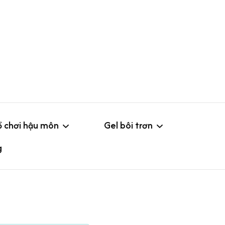
 chơi hậu môn
Gel bôi trơn
g
Đuôi cáo
Gel không mùi
 rung
Phích cắm hậu môn
Gel hoa quả
ông rung
Loại nhỏ
Máy rung hậu môn
Gel tăng khoái cảm