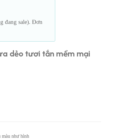
Loại vừa
Thủy tinh
Loại lớn
g đang sale). Đơn
Loại dài
ựa dẻo tươi tắn mềm mại
ủ màu như hình