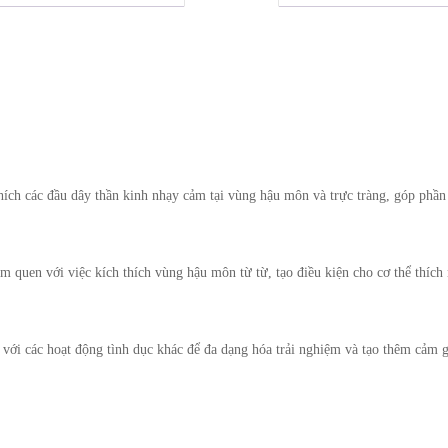
thích các đầu dây thần kinh nhạy cảm tại vùng hậu môn và trực tràng, góp phần
 quen với việc kích thích vùng hậu môn từ từ, tạo điều kiện cho cơ thể thích
với các hoạt động tình dục khác để đa dạng hóa trải nghiệm và tạo thêm cảm gi