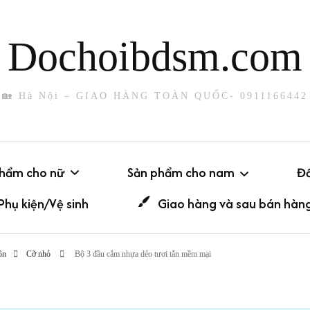
Dochoibdsm.com
🏡 Hà Nội – GIAO HÀNG TOÀN QUỐC- 0911166442
phẩm cho nữ
Sản phẩm cho nam
Đồ
Phụ kiện/Vệ sinh
Giao hàng và sau bán hàn
Dụng cụ thủ dâm
ng
Có
ôn
Cỡ nhỏ
Bộ 3 đầu cắm nhựa dẻo tươi tắn mềm mại
Sounding
g
Kh
Khóa dương vật
t giả