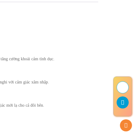
 tăng cường khoái cảm tình dục.
 nghi với cảm giác xâm nhập.
ác mới lạ cho cả đôi bên.