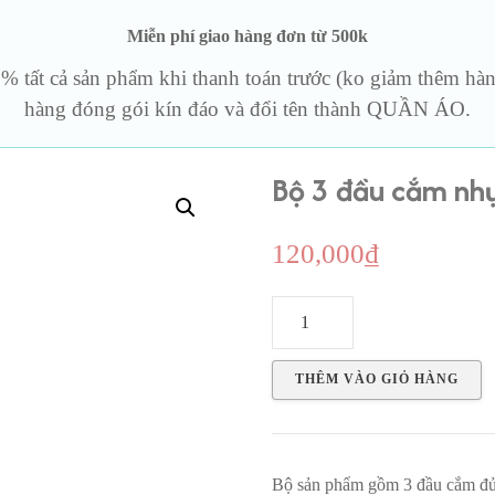
Miễn phí giao hàng đơn từ 500k
BCS & Cockring
t giả rung
% tất cả sản phẩm khi thanh toán trước (ko giảm thêm hàn
Sản phẩm khác
ục
hàng đóng gói kín đáo và đổi tên thành QUẦN ÁO.
Bộ 3 đầu cắm nh
120,000
₫
Bộ
3
đầu
THÊM VÀO GIỎ HÀNG
cắm
nhựa
dẻo
Bộ sản phẩm gồm 3 đầu cắm đ