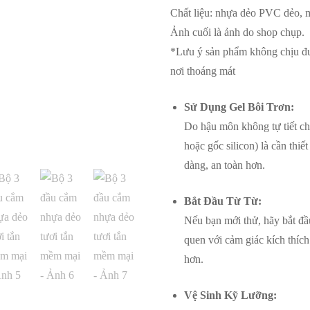
tươi
Chất liệu: nhựa dẻo PVC dẻo, 
tắn
Ảnh cuối là ảnh do shop chụp.
mềm
*Lưu ý sản phẩm không chịu đư
mại
nơi thoáng mát
số
lượng
Sử Dụng Gel Bôi Trơn:
Do hậu môn không tự tiết ch
hoặc gốc silicon) là cần thi
dàng, an toàn hơn.
Bắt Đầu Từ Từ:
Nếu bạn mới thử, hãy bắt đầ
quen với cảm giác kích thíc
hơn.
Vệ Sinh Kỹ Lưỡng: