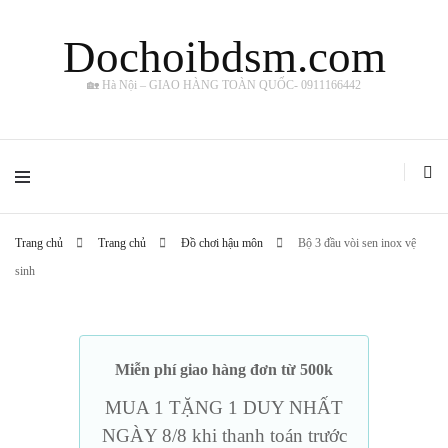
Dochoibdsm.com
🏡 Hà Nội – GIAO HÀNG TOÀN QUỐC- 0911166442
Trang chủ
Trang chủ
Đồ chơi hậu môn
Bộ 3 đầu vòi sen inox vệ
sinh
Miễn phí giao hàng đơn từ 500k
MUA 1 TẶNG 1 DUY NHẤT
NGÀY 8/8 khi thanh toán trước