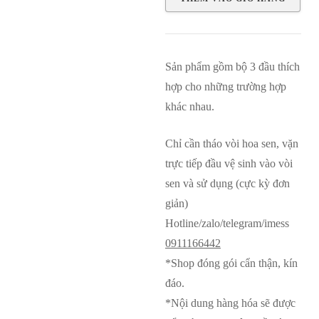
vòi
169,000₫.
sen
inox
Sản phẩm gồm bộ 3 đầu thích
vệ
hợp cho những trường hợp
sinh
khác nhau.
số
lượng
Chỉ cần tháo vòi hoa sen, vặn
trực tiếp đầu vệ sinh vào vòi
sen và sử dụng (cực kỳ đơn
giản)
Hotline/zalo/telegram/imess
0911166442
*Shop đóng gói cẩn thận, kín
đáo.
*Nội dung hàng hóa sẽ được