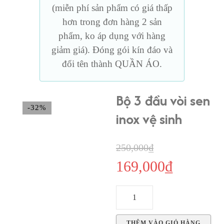
(miễn phí sản phẩm có giá thấp
hơn trong đơn hàng 2 sản
phẩm, ko áp dụng với hàng
giảm giá). Đóng gói kín đáo và
đổi tên thành QUẦN ÁO.
Bộ 3 đầu vòi sen
-32%
inox vệ sinh
Giá
250,000
₫
169,000
₫
gốc
Giá
là:
hiện
Bộ
250,000₫.
tại
3
là:
đầu
THÊM VÀO GIỎ HÀNG