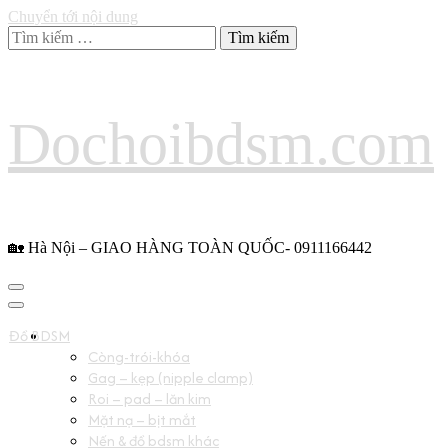
Chuyển tới nội dung
Tìm
kiếm
cho:
Dochoibdsm.com
🏡 Hà Nội – GIAO HÀNG TOÀN QUỐC- 0911166442
Đồ BDSM
Còng-trói-khóa
Gag – kẹp (nipple clamp)
Roi – pad – lăn kim
Mặt nạ – bịt mắt
Nến & đồ bdsm khác