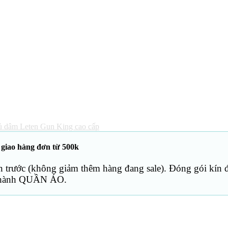
ủ dâm Leten Gun King cao cấp
 giao hàng đơn từ 500k
trước (không giảm thêm hàng đang sale). Đóng gói kín đ
thành QUẦN ÁO.