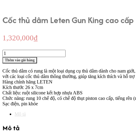
Cốc thủ dâm Leten Gun King cao cấp
1,320,000
₫
Cốc
thủ
Thêm vào giỏ hàng
dâm
Leten
Cốc thủ dâm có rung là một loại dụng cụ thủ dâm dành cho nam giới,
Gun
với các loại cốc thủ dâm thông thường, giúp tăng kích thích và hỗ tr
King
Hàng chính hãng LETEN
cao
Kích thước 26 x 7cm
cấp
Chất liệu: ruột silicone kết hợp nhựa ABS
số
Chức năng: rung 10 chế độ, có chế độ thụt piston cao cấp, tiếng rên
lượng
Sạc điện, pin khỏe
Mô tả
Mô tả