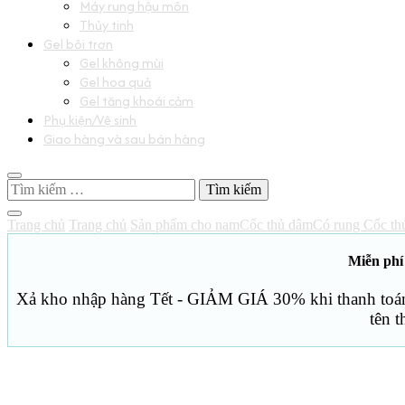
Máy rung hậu môn
Thủy tinh
Gel bôi trơn
Gel không mùi
Gel hoa quả
Gel tăng khoái cảm
Phụ kiện/Vệ sinh
Giao hàng và sau bán hàng
Tìm
kiếm
cho:
Trang chủ
Trang chủ
Sản phẩm cho nam
Cốc thủ dâm
Có rung
Cốc th
Miễn phí
Xả kho nhập hàng Tết - GIẢM GIÁ 30% khi thanh toán 
tên 