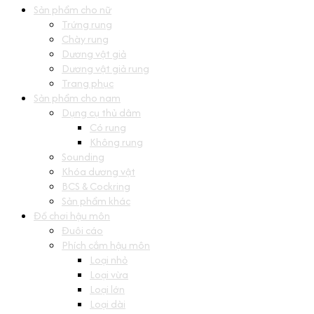
Sản phẩm cho nữ
Trứng rung
Chày rung
Dương vật giả
Dương vật giả rung
Trang phục
Sản phẩm cho nam
Dụng cụ thủ dâm
Có rung
Không rung
Sounding
Khóa dương vật
BCS & Cockring
Sản phẩm khác
Đồ chơi hậu môn
Đuôi cáo
Phích cắm hậu môn
Loại nhỏ
Loại vừa
Loại lớn
Loại dài