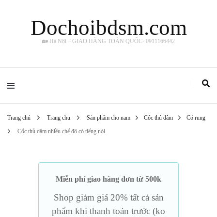
Dochoibdsm.com
🏡 Hà Nội – GIAO HÀNG TOÀN QUỐC- 0911166442
Trang chủ
Trang chủ
Sản phẩm cho nam
Cốc thủ dâm
Có rung
Cốc thủ dâm nhiều chế độ có tiếng nói
Miễn phí giao hàng đơn từ 500k
Shop giảm giá 20% tất cả sản
phẩm khi thanh toán trước (ko