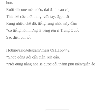
hơn.
số
Ruột silicone mềm dẻo, dai đanh cao cấp
lượng
Thiết kế cốc thời trang, vừa tay, đẹp mắt
Rung nhiều chế độ, tiếng rung nhỏ, máy đầm
*có tiếng nói nhưng là tiếng rên rỉ Trung Quốc
Sạc điện pin tốt
Hotline/zalo/telegram/imess
0911166442
*Shop đóng gói cẩn thận, kín đáo.
*Nội dung hàng hóa sẽ được đổi thành phụ kiện/quần áo