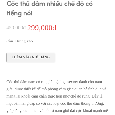
Cốc thủ dâm nhiều chế độ có
tiếng nói
299,000
₫
Giá
Giá
450,000
₫
gốc
hiện
Còn 1 trong kho
là:
tại
Cốc
450,000₫.
là:
THÊM VÀO GIỎ HÀNG
thủ
299,000₫.
dâm
nhiều
Cốc thủ dâm nam có rung là một loại sextoy dành cho nam
chế
giới, được thiết kế để mô phỏng cảm giác quan hệ tình dục và
độ
mang lại khoái cảm chân thực hơn nhờ chế độ rung. Đây là
có
một bản nâng cấp so với các loại cốc thủ dâm thông thường,
tiếng
giúp tăng kích thích và hỗ trợ nam giới đạt cực khoái mạnh mẽ
nói