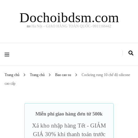
Dochoibdsm.com
🏡 Hà Nội – GIAO HÀNG TOÀN QUỐC- 0911166442
Trang chủ
Trang chủ
Bao cao su
Cockring rung 10 chế độ silicone
cao cấp
Miễn phí giao hàng đơn từ 500k
Xả kho nhập hàng Tết - GIẢM
GIÁ 30% khi thanh toán trước