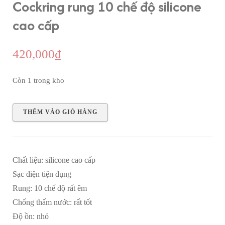
Cockring rung 10 chế độ silicone
cao cấp
420,000
₫
Còn 1 trong kho
Cockring
THÊM VÀO GIỎ HÀNG
rung
10
chế
Chất liệu: silicone cao cấp
độ
Sạc điện tiện dụng
silicone
Rung: 10 chế độ rất êm
cao
Chống thấm nước: rất tốt
cấp
Độ ồn: nhỏ
số