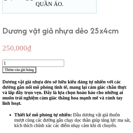
QUẦN ÁO.
Dương vật giả nhựa dẻo 25x4cm
250,000
₫
Dương
vật
Thêm vào giỏ hàng
giả
nhựa
Dương vật giả nhựa dẻo sở hữu kiểu dáng tự nhiên với các
dẻo
đường gân nổi mô phỏng tinh tế, mang lại cảm giác chân thực
25x4cm
và lấp đầy trọn vẹn. Đây là lựa chọn hoàn hảo cho những ai
số
muốn trải nghiệm cảm giác thăng hoa mạnh mẽ và rảnh tay
lượng
linh hoạt.
Thiết kế mô phỏng tự nhiên:
Đầu dương vật giả thuôn
mượt cùng các đường gân chạy dọc thân giúp tăng lực ma sát,
kích thích chính xác các điểm nhạy cảm khi di chuyển.