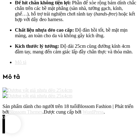
Đế hít chân không tiện lợi:
Phần đế xòe rộng bám dính chắc
chắn trên các bề mặt phẳng (sàn nhà, tường gạch, kính,
ghế…), hỗ trợ trải nghiệm chơi rảnh tay (
hands-free
) hoặc kết
hợp với dây đeo harness.
Chất liệu nhựa dẻo cao cấp:
Độ đàn hồi tốt, bề mặt mịn
màng, an toàn cho da và không gây kích ứng.
Kích thước lý tưởng:
Độ dài 25cm cùng đường kính 4cm
đầm tay, mang đến cảm giác lấp đầy chân thực và thỏa mãn.
Mô tả
Mô tả
Sản phẩm dành cho người trên 18 tuổi
Blossom Fashion | Phát triển
bởi
Blossom Themes
.Được cung cấp bởi
WordPress
.
0