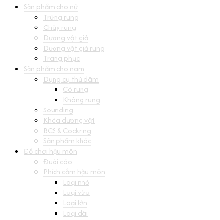
Sản phẩm cho nữ
Trứng rung
Chày rung
Dương vật giả
Dương vật giả rung
Trang phục
Sản phẩm cho nam
Dụng cụ thủ dâm
Có rung
Không rung
Sounding
Khóa dương vật
BCS & Cockring
Sản phẩm khác
Đồ chơi hậu môn
Đuôi cáo
Phích cắm hậu môn
Loại nhỏ
Loại vừa
Loại lớn
Loại dài