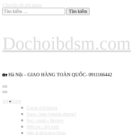
Chuyển tới nội dung
Tìm
kiếm
cho:
Dochoibdsm.com
🏡 Hà Nội – GIAO HÀNG TOÀN QUỐC- 0911166442
Đồ BDSM
Còng-trói-khóa
Gag – kẹp (nipple clamp)
Roi – pad – lăn kim
Mặt nạ – bịt mắt
Nến & đồ bdsm khác