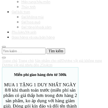
Máy rung hậu môn
Thủy tinh
Gel bôi trơn
Gel không mùi
Gel hoa quả
Gel tăng khoái cảm
Phụ kiện/Vệ sinh
Giao hàng và sau bán hàng
Tìm
kiếm
cho:
Trang chủ
Trang chủ
Sản phẩm cho nữ
Dương vật giả không rung
Dương vật giả nhựa dẻo 25x4cm
Miễn phí giao hàng đơn từ 500k
MUA 1 TẶNG 1 DUY NHẤT NGÀY
8/8 khi thanh toán trước (miễn phí sản
phẩm có giá thấp hơn trong đơn hàng 2
sản phẩm, ko áp dụng với hàng giảm
giá). Đóng gói kín đáo và đổi tên thành