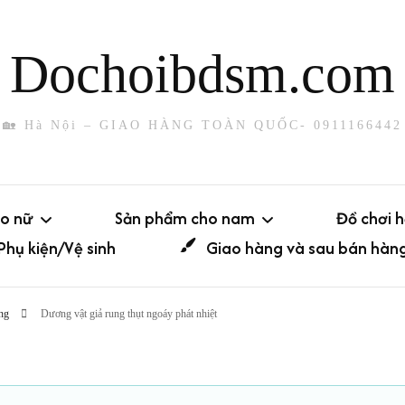
Dochoibdsm.com
🏡 Hà Nội – GIAO HÀNG TOÀN QUỐC- 0911166442
o nữ
Sản phẩm cho nam
Đồ chơi 
Phụ kiện/Vệ sinh
Giao hàng và sau bán hàn
Dụng cụ thủ dâm
Đuôi cá
ung
Dương vật giả rung thụt ngoáy phát nhiệt
Có rung
Sounding
Phích c
Không rung
iả
Khóa dương vật
Máy run