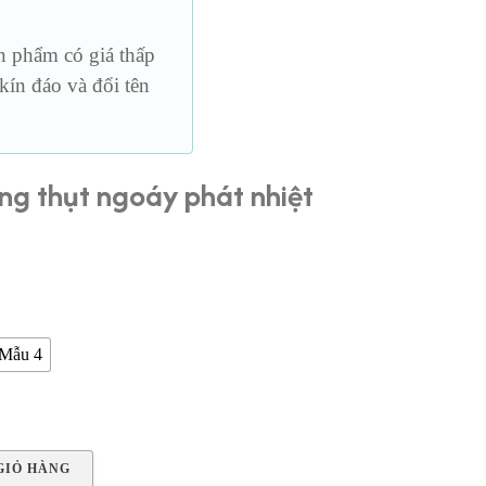
Loại vừa
h
phẩm có giá thấp
Loại lớn
ín đáo và đổi tên
Loại dài
ng thụt ngoáy phát nhiệt
Giá
hiện
ại
Mẫu 4
à:
468,000₫.
GIỎ HÀNG