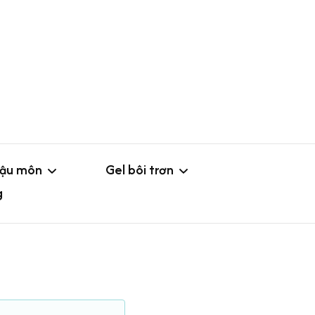
hậu môn
Gel bôi trơn
g
o
Gel không mùi
ắm hậu môn
Gel hoa quả
Loại nhỏ
g hậu môn
Gel tăng khoái cảm