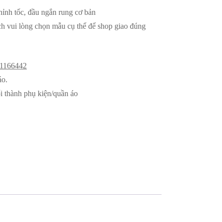
chỉnh tốc, đầu ngắn rung cơ bản
h vui lòng chọn mẫu cụ thể để shop giao đúng
1166442
áo.
i thành phụ kiện/quần áo