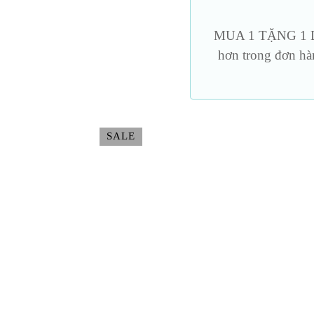
Mặt nạ – bịt mắt
Dương vật g
MUA 1 TẶNG 1 DU
hơn trong đơn hà
Nến & đồ bdsm khác
Trang phục
SALE