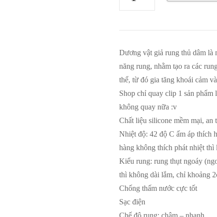
vật
giả
rung
thụt
Dương vật giả rung thủ dâm là m
ngoáy
năng rung, nhằm tạo ra các run
phát
thể, từ đó gia tăng khoái cảm và
nhiệt
Shop chỉ quay clip 1 sản phẩm 
số
không quay nữa :v
lượng
Chất liệu silicone mềm mại, an 
Nhiệt độ: 42 độ C ấm áp thích 
hàng không thích phát nhiệt thì
Kiểu rung: rung thụt ngoáy (ng
thì không dài lắm, chỉ khoảng 
Chống thấm nước cực tốt
Sạc điện
Chế độ rung: chậm – nhanh …