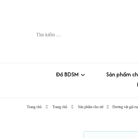
Tìm
kiếm
cho:
Đồ BDSM
Sản phẩm ch
Còng-trói-khóa
Trứng rung
Trang chủ
Trang chủ
Sản phẩm cho nữ
Dương vật giả r
Gag – kẹp (nipple clamp)
Chày rung
Roi – pad – lăn kim
Dương vật g