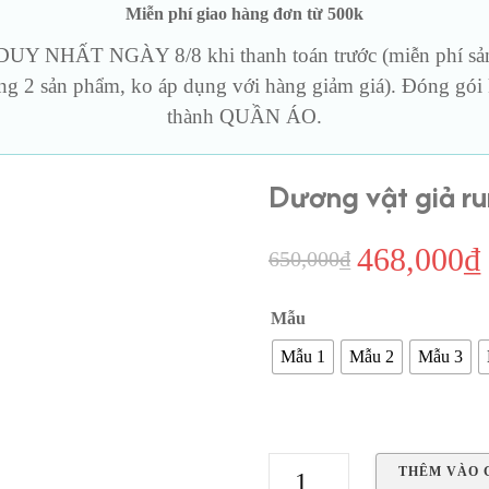
Miễn phí giao hàng đơn từ 500k
iả rung
BCS & Cockring
Thủy tin
Y NHẤT NGÀY 8/8 khi thanh toán trước (miễn phí sản 
ng 2 sản phẩm, ko áp dụng với hàng giảm giá). Đóng gói k
Sản phẩm khác
thành QUẦN ÁO.
Dương vật giả ru
468,000
₫
Giá
650,000
₫
gốc
Mẫu
là:
t
Mẫu 1
Mẫu 2
Mẫu 3
650,000₫.
l
Dương
THÊM VÀO 