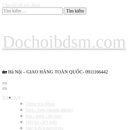
Chuyển tới nội dung
Tìm
kiếm
cho:
Dochoibdsm.com
🏡 Hà Nội – GIAO HÀNG TOÀN QUỐC- 0911166442
Đồ BDSM
Còng-trói-khóa
Gag – kẹp (nipple clamp)
Roi – pad – lăn kim
Mặt nạ – bịt mắt
Nến & đồ bdsm khác