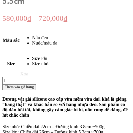
5.5cm
Khoảng
580,000
₫
–
720,000
₫
giá:
từ
Nâu đen
Màu sắc
580,000₫
Nude/màu da
đến
720,000₫
Size lớn
Size
Size nhỏ
Xóa
Dương
vật
Thêm vào giỏ hàng
giả
silicone
Dương vật giả silicone cao cấp vừa mềm vừa dai, khá là giống
size
“hàng thật” và khác hẳn so với hàng nhựa dẻo. Sản phẩm có
3.8-
độ đàn hồi tốt, không gây cảm giác bì bì, uốn cong dễ dàng, đế
5.5cm
hít chắc chắn
số
lượng
Size nhỏ: Chiều dài 22cm – Đường kính 3.8cm ~500g
Size lớn: Chiều dài 26cm – Đường kính 5.2cm ~700g