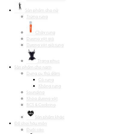
Sản phẩm cho nữ
Trứng rung
Chày rung
Dương vật giả
Dương vật giả rung
Trang phục
Sản phẩm cho nam
Dụng cụ thủ dâm
Có rung
Không rung
Sounding
Khóa dương vật
BCS & Cockring
Sản phẩm khác
Đồ chơi hậu môn
Đuôi cáo