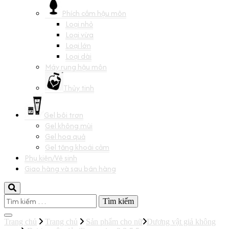
Phích cắm hậu môn
Loại nhỏ
Loại vừa
Loại lớn
Loại dài
Máy rung hậu môn
Thủy tinh
Gel bôi trơn
Gel không mùi
Gel hoa quả
Gel tăng khoái cảm
Phụ kiện/Vệ sinh
Giao hàng và sau bán hàng
Tìm
kiếm
cho:
Trang chủ
Trang chủ
Sản phẩm cho nữ
Dương vật giả không