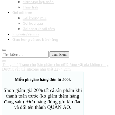
Máy rung hậu môn
Thủy tinh
Gel bôi trơn
Gel không mùi
Gel hoa quả
Gel tăng khoái cảm
Phụ kiện/Vệ sinh
Giao hàng và sau bán hàng
Tìm
kiếm
cho:
Trang chủ
Trang chủ
Sản phẩm cho nữ
Dương vật giả không rung
Dương vật giả silicone như thật 22×4.2cm
Miễn phí giao hàng đơn từ 500k
Shop giảm giá 20% tất cả sản phẩm khi
thanh toán trước (ko giảm thêm hàng
đang sale). Đơn hàng đóng gói kín đáo
và đổi tên thành QUẦN ÁO.