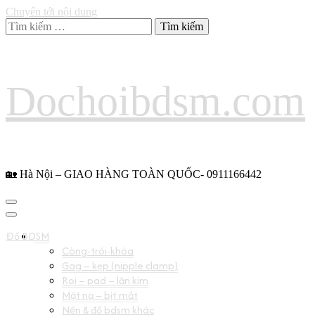
Chuyển tới nội dung
Tìm
kiếm
cho:
Dochoibdsm.com
🏡 Hà Nội – GIAO HÀNG TOÀN QUỐC- 0911166442
Đồ BDSM
Còng-trói-khóa
Gag – kẹp (nipple clamp)
Roi – pad – lăn kim
Mặt nạ – bịt mắt
Nến & đồ bdsm khác