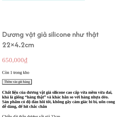
Dương vật giả silicone như thật
22×4.2cm
650,000
₫
Còn 1 trong kho
Dương
Thêm vào giỏ hàng
vật
giả
Chất liệu của dương vật giả silicone cao cấp vừa mềm vừa dai,
silicone
khá là giống “hàng thật” và khác hẳn so với hàng nhựa dẻo.
như
Sản phẩm có độ đàn hồi tốt, không gây cảm giác bì bì, uốn cong
thật
dễ dàng, đế hít chắc chắn
22x4.2cm
số
Chiều dài thân dương vật giả 22cm