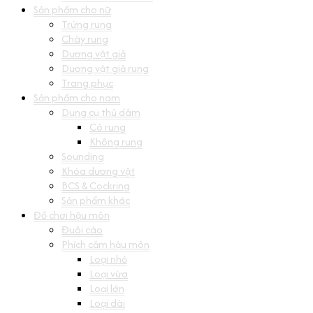
Sản phẩm cho nữ
Trứng rung
Chày rung
Dương vật giả
Dương vật giả rung
Trang phục
Sản phẩm cho nam
Dụng cụ thủ dâm
Có rung
Không rung
Sounding
Khóa dương vật
BCS & Cockring
Sản phẩm khác
Đồ chơi hậu môn
Đuôi cáo
Phích cắm hậu môn
Loại nhỏ
Loại vừa
Loại lớn
Loại dài