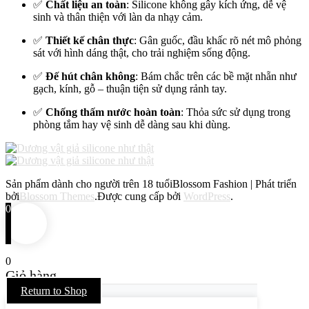
✅
Chất liệu an toàn
: Silicone không gây kích ứng, dễ vệ
sinh và thân thiện với làn da nhạy cảm.
✅
Thiết kế chân thực
: Gân guốc, đầu khấc rõ nét mô phỏng
sát với hình dáng thật, cho trải nghiệm sống động.
✅
Đế hút chân không
: Bám chắc trên các bề mặt nhẵn như
gạch, kính, gỗ – thuận tiện sử dụng rảnh tay.
✅
Chống thấm nước hoàn toàn
: Thỏa sức sử dụng trong
phòng tắm hay vệ sinh dễ dàng sau khi dùng.
Sản phẩm dành cho người trên 18 tuổi
Blossom Fashion | Phát triển
bởi
Blossom Themes
.Được cung cấp bởi
WordPress
.
0
0
Giỏ hàng
Return to Shop