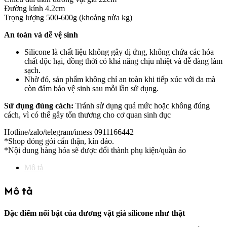
lượng
Đường kính 4.2cm
Trọng lượng 500-600g (khoảng nửa kg)
An toàn và dễ vệ sinh
Silicone là chất liệu không gây dị ứng, không chứa các hóa
chất độc hại, đồng thời có khả năng chịu nhiệt và dễ dàng làm
sạch.
Nhờ đó, sản phẩm không chỉ an toàn khi tiếp xúc với da mà
còn đảm bảo vệ sinh sau mỗi lần sử dụng.
Sử dụng đúng cách:
Tránh sử dụng quá mức hoặc không đúng
cách, vì có thể gây tổn thương cho cơ quan sinh dục
Hotline/zalo/telegram/imess 0911166442
*Shop đóng gói cẩn thận, kín đáo.
*Nội dung hàng hóa sẽ được đổi thành phụ kiện/quần áo
Mô tả
Mô tả
Đặc điểm nổi bật của dương vật giả silicone như thật