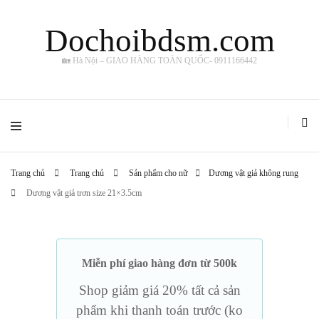
Dochoibdsm.com
🏡 Hà Nội – GIAO HÀNG TOÀN QUỐC- 0911166442
Trang chủ
Trang chủ
Sản phẩm cho nữ
Dương vật giả không rung
Dương vật giả trơn size 21×3.5cm
Miễn phí giao hàng đơn từ 500k
Shop giảm giá 20% tất cả sản
phẩm khi thanh toán trước (ko