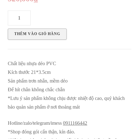
Dương
vật
giả
THÊM VÀO GIỎ HÀNG
trơn
size
21x3.5cm
Chất liệu nhựa dẻo PVC
số
Kích thước 21*3.5cm
lượng
Sản phẩm trơn nhẵn, mềm dẻo
Đế hít chân không chắc chắn
*Lưu ý sản phẩm không chịu được nhiệt độ cao, quý khách
bảo quản sản phẩm ở nơi thoáng mát
Hotline/zalo/telegram/imess
0911166442
*Shop đóng gói cẩn thận, kín đáo.