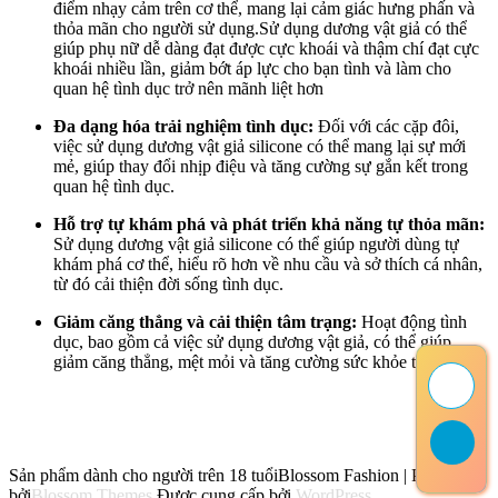
điểm nhạy cảm trên cơ thể, mang lại cảm giác hưng phấn và
thỏa mãn cho người sử dụng.Sử dụng dương vật giả có thể
giúp phụ nữ dễ dàng đạt được cực khoái và thậm chí đạt cực
khoái nhiều lần, giảm bớt áp lực cho bạn tình và làm cho
quan hệ tình dục trở nên mãnh liệt hơn
Đa dạng hóa trải nghiệm tình dục:
Đối với các cặp đôi,
việc sử dụng dương vật giả silicone có thể mang lại sự mới
mẻ, giúp thay đổi nhịp điệu và tăng cường sự gắn kết trong
quan hệ tình dục.
Hỗ trợ tự khám phá và phát triển khả năng tự thỏa mãn:
Sử dụng dương vật giả silicone có thể giúp người dùng tự
khám phá cơ thể, hiểu rõ hơn về nhu cầu và sở thích cá nhân,
từ đó cải thiện đời sống tình dục.
Giảm căng thẳng và cải thiện tâm trạng:
Hoạt động tình
dục, bao gồm cả việc sử dụng dương vật giả, có thể giúp
giảm căng thẳng, mệt mỏi và tăng cường sức khỏe tinh thần.
Sản phẩm dành cho người trên 18 tuổi
Blossom Fashion | Phát triển
bởi
Blossom Themes
.Được cung cấp bởi
WordPress
.