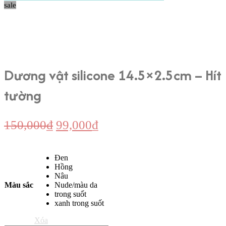
sale
Dương vật silicone 14.5×2.5cm – Hít
tường
Giá
Giá
150,000
₫
99,000
₫
gốc
hiện
là:
tại
Đen
150,000₫.
là:
Hồng
Nâu
99,000₫.
Màu sắc
Nude/màu da
trong suốt
xanh trong suốt
Xóa