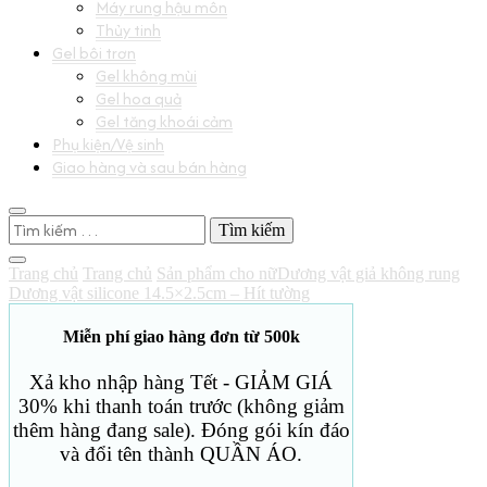
Máy rung hậu môn
Thủy tinh
Gel bôi trơn
Gel không mùi
Gel hoa quả
Gel tăng khoái cảm
Phụ kiện/Vệ sinh
Giao hàng và sau bán hàng
Tìm
kiếm
cho:
Trang chủ
Trang chủ
Sản phẩm cho nữ
Dương vật giả không rung
Dương vật silicone 14.5×2.5cm – Hít tường
Miễn phí giao hàng đơn từ 500k
Xả kho nhập hàng Tết - GIẢM GIÁ
30% khi thanh toán trước (không giảm
thêm hàng đang sale). Đóng gói kín đáo
và đổi tên thành QUẦN ÁO.