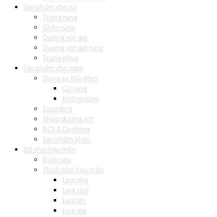
Sản phẩm cho nữ
Trứng rung
Chày rung
Dương vật giả
Dương vật giả rung
Trang phục
Sản phẩm cho nam
Dụng cụ thủ dâm
Có rung
Không rung
Sounding
Khóa dương vật
BCS & Cockring
Sản phẩm khác
Đồ chơi hậu môn
Đuôi cáo
Phích cắm hậu môn
Loại nhỏ
Loại vừa
Loại lớn
Loại dài