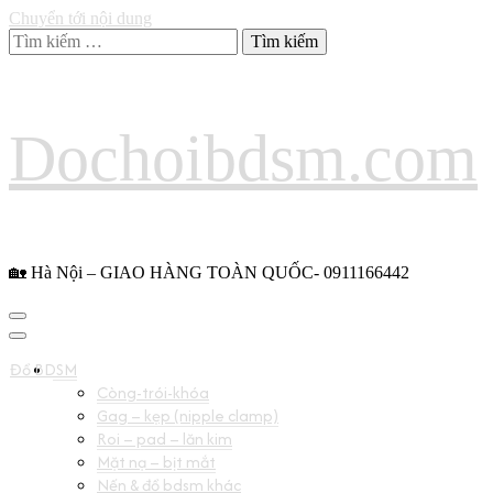
Chuyển tới nội dung
Tìm
kiếm
cho:
Dochoibdsm.com
🏡 Hà Nội – GIAO HÀNG TOÀN QUỐC- 0911166442
Đồ BDSM
Còng-trói-khóa
Gag – kẹp (nipple clamp)
Roi – pad – lăn kim
Mặt nạ – bịt mắt
Nến & đồ bdsm khác