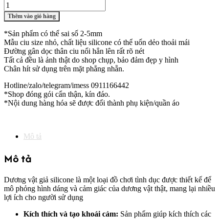
Dương
vật
Thêm vào giỏ hàng
silicone
14.5x2.5cm
*Sản phẩm có thể sai số 2-5mm
-
Mẫu ciu size nhỏ, chất liệu silicone có thể uốn dẻo thoải mái
Hít
Đường gân dọc thân ciu nổi hẳn lên rất rõ nét
tường
Tất cả đều là ảnh thật do shop chụp, bảo đảm đẹp y hình
số
Chân hít sử dụng trên mặt phẳng nhẵn.
lượng
Hotline/zalo/telegram/imess 0911166442
*Shop đóng gói cẩn thận, kín đáo.
*Nội dung hàng hóa sẽ được đổi thành phụ kiện/quần áo
Mô tả
Mô tả
Dương vật giả silicone là một loại đồ chơi tình dục được thiết kế để
mô phỏng hình dáng và cảm giác của dương vật thật, mang lại nhiều
lợi ích cho người sử dụng
Kích thích và tạo khoái cảm:
Sản phẩm giúp kích thích các