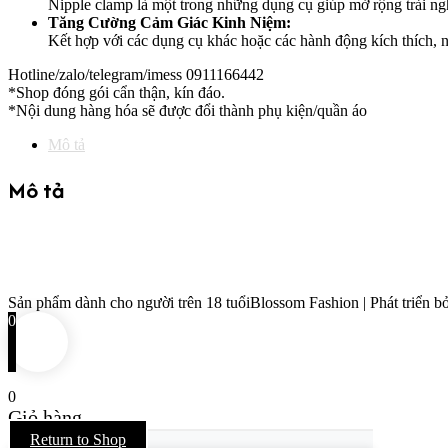
Nipple clamp là một trong những dụng cụ giúp mở rộng trải ng
Tăng Cường Cảm Giác Kinh Niệm:
Kết hợp với các dụng cụ khác hoặc các hành động kích thích, 
Hotline/zalo/telegram/imess 0911166442
*Shop đóng gói cẩn thận, kín đáo.
*Nội dung hàng hóa sẽ được đổi thành phụ kiện/quần áo
Mô tả
Mô tả
Sản phẩm dành cho người trên 18 tuổi
Blossom Fashion | Phát triển bở
0
0
Giỏ hàng
Return to Shop