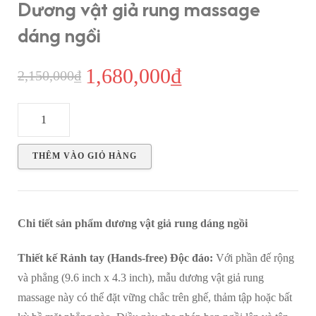
Dương vật giả rung massage
dáng ngồi
1,680,000
₫
Giá
Giá
2,150,000
₫
gốc
hiện
Dương
là:
tại
vật
2,150,000₫.
là:
giả
THÊM VÀO GIỎ HÀNG
rung
1,680,000₫.
massage
dáng
Chi tiết sản phẩm dương vật giả rung dáng ngồi
ngồi
số
Thiết kế Rảnh tay (Hands-free) Độc đáo:
Với phần đế rộng
lượng
và phẳng (9.6 inch x 4.3 inch), mẫu dương vật giả rung
massage này có thể đặt vững chắc trên ghế, thảm tập hoặc bất