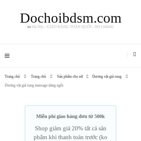
Dochoibdsm.com
🏡 Hà Nội – GIAO HÀNG TOÀN QUỐC- 0911166442
Trang chủ
Trang chủ
Sản phẩm cho nữ
Dương vật giả rung
Dương vật giả rung massage dáng ngồi
Miễn phí giao hàng đơn từ 500k
Shop giảm giá 20% tất cả sản
phẩm khi thanh toán trước (ko