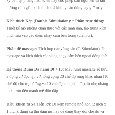
kỳ bề mặt phẳng nào. Điều này cho phép bạn ngồi lên và tận
hưởng cảm giác kích thích mà không cần dùng tay giữ máy.
Kích thích Kép (Double Stimulation):
*
Phần trục đứng:
Thiết kế mô phỏng chân thực với các rãnh gân, tập trung kích
thích sâu vào các điểm nhạy cảm bên trong (điểm G).
Phần đế massage:
Tích hợp các vùng sần (C-Stimulator) để
massage và kích thích các vùng nhạy cảm bên ngoài đồng thời.
Hệ thống Rung Đa năng 10 + 10:
Máy rung massage sở hữu
2 động cơ độc lập với tổng cộng 20 chế độ rung khác nhau (10
chế độ cho trục đứng và 10 chế độ cho phần đế), từ nhẹ nhàng
mơn trớn đến mạnh mẽ dồn dập.
Điều khiển từ xa Tiện lợi:
Đi kèm remote nhỏ gọn (2 inch x
1 inch), dụng cụ thủ dâm nữ này dễ dàng thay đổi chế độ và