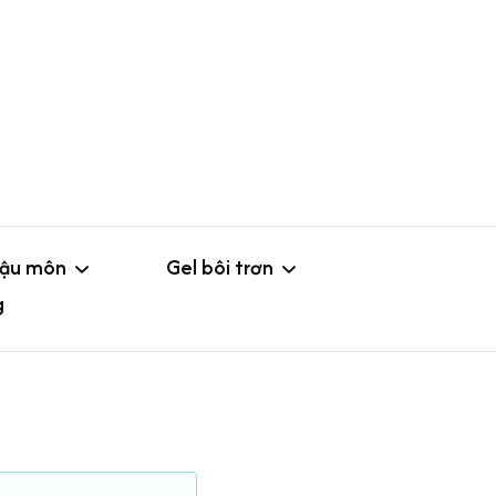
hậu môn
Gel bôi trơn
g
o
Gel không mùi
ắm hậu môn
Gel hoa quả
Loại nhỏ
g hậu môn
Gel tăng khoái cảm