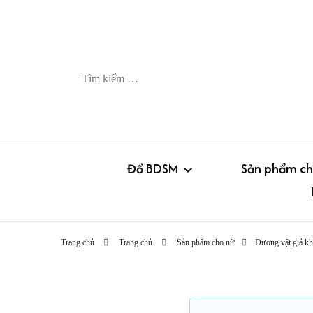
Tìm
kiếm
cho:
Đồ BDSM
Sản phẩm ch
Còng-trói-khóa
Trứng rung
Trang chủ
Trang chủ
Sản phẩm cho nữ
Dương vật giả k
Gag – kẹp (nipple clamp)
Chày rung
Roi – pad – lăn kim
Dương vật g