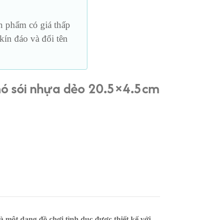
Loại vừa
h
phẩm có giá thấp
Loại lớn
ín đáo và đổi tên
Loại dài
hó sói nhựa dẻo 20.5×4.5cm
là một dạng đồ chơi tình dục được thiết kế với