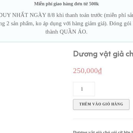
Miễn phí giao hàng đơn từ 500k
iả rung
BCS & Cockring
Thủy tin
Y NHẤT NGÀY 8/8 khi thanh toán trước (miễn phí sản 
ng 2 sản phẩm, ko áp dụng với hàng giảm giá). Đóng gói k
Sản phẩm khác
thành QUẦN ÁO.
Dương vật giả c
250,000
₫
Dương
vật
giả
THÊM VÀO GIỎ HÀNG
chó
sói
nhựa
Dương vật giả chó sói cỡ lớn 