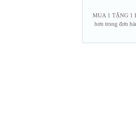
Mặt nạ – bịt mắt
Dương vật g
MUA 1 TẶNG 1 DU
hơn trong đơn hà
Nến & đồ bdsm khác
Trang phục