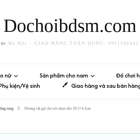
Dochoibdsm.com
🏡 Hà Nội – GIAO HÀNG TOÀN QUỐC- 0911166442
o nữ
Sản phẩm cho nam
Đồ chơi 
Phụ kiện/Vệ sinh
Giao hàng và sau bán hàn
Dụng cụ thủ dâm
Đuôi cá
hông rung
Dương vật giả chó sói nhựa dẻo 20.5×4.5cm
Có rung
Sounding
Phích c
Không rung
iả
Khóa dương vật
Máy run