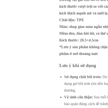
dẻo
kích thước vượt trội so với 
20.5x4.5cm
kích thích mạnh mẽ và mới lạ
số
Chất liệu: TPE
lượng
Màu: shop giao màu ngẫu nh
Mềm dẻo, đàn hồi tốt, có thể 
Kích thước: 20.5×4.5cm
*Lưu ý sản phẩm không chịu 
phẩm ở nơi thoáng mát
Lưu ý khi sử dụng
Sử dụng chất bôi trơn:
Do k
dụng gel bôi trơn (ưu tiên lo
thương.
Vệ sinh cẩn thận:
Sau mỗi l
bảo quản đúng cách để trán