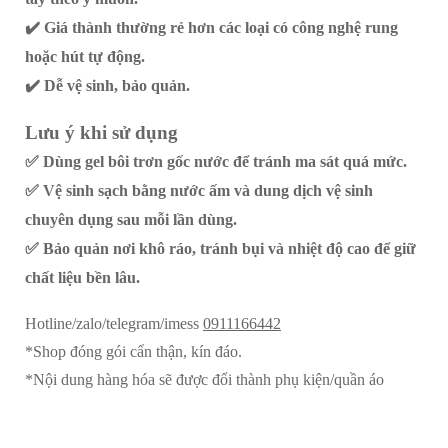
✔️ Giá thành thường rẻ hơn các loại có công nghệ rung
hoặc hút tự động.
✔️ Dễ vệ sinh, bảo quản.
Lưu ý khi sử dụng
✅ Dùng
gel bôi trơn gốc nước
để tránh ma sát quá mức.
✅ Vệ sinh sạch bằng
nước ấm và dung dịch vệ sinh
chuyên dụng sau mỗi lần dùng.
✅ Bảo quản nơi khô ráo, tránh bụi và nhiệt độ cao để giữ
chất liệu bền lâu.
Hotline/zalo/telegram/imess
0911166442
*Shop đóng gói cẩn thận, kín đáo.
*Nội dung hàng hóa sẽ được đổi thành phụ kiện/quần áo