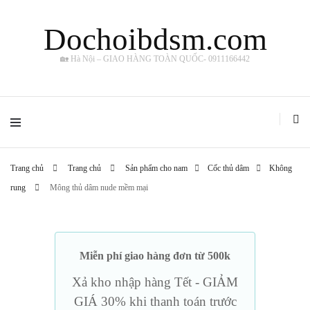
Dochoibdsm.com
🏡 Hà Nội – GIAO HÀNG TOÀN QUỐC- 0911166442
Trang chủ
Trang chủ
Sản phẩm cho nam
Cốc thủ dâm
Không
rung
Mông thủ dâm nude mềm mại
Miễn phí giao hàng đơn từ 500k
Xả kho nhập hàng Tết - GIẢM
GIÁ 30% khi thanh toán trước