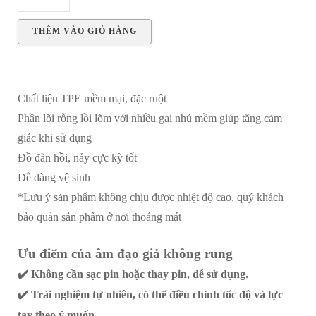
thủ
dâm
THÊM VÀO GIỎ HÀNG
nude
mềm
mại
Chất liệu TPE mềm mại, đặc ruột
số
Phần lõi rỗng lồi lõm với nhiều gai nhú mềm giúp tăng cảm
lượng
giác khi sử dụng
Đồ đàn hồi, nảy cực kỳ tốt
Dễ dàng vệ sinh
*Lưu ý sản phẩm không chịu được nhiệt độ cao, quý khách
bảo quản sản phẩm ở nơi thoáng mát
Ưu điểm của âm đạo giả không rung
✔️ Không cần sạc pin hoặc thay pin, dễ sử dụng.
✔️ Trải nghiệm tự nhiên, có thể điều chỉnh tốc độ và lực
tay theo ý muốn.