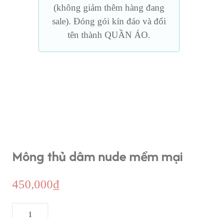
(không giảm thêm hàng đang
sale). Đóng gói kín đáo và đổi
tên thành QUẦN ÁO.
Mông thủ dâm nude mềm mại
450,000
₫
Mông