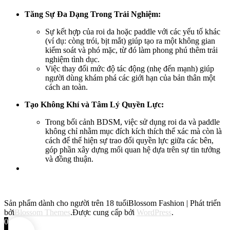
Tăng Sự Đa Dạng Trong Trải Nghiệm:
Sự kết hợp của roi da hoặc paddle với các yếu tố khác
(ví dụ: còng trói, bịt mắt) giúp tạo ra một không gian
kiểm soát và phó mặc, từ đó làm phong phú thêm trải
nghiệm tình dục.
Việc thay đổi mức độ tác động (nhẹ đến mạnh) giúp
người dùng khám phá các giới hạn của bản thân một
cách an toàn.
Tạo Không Khí và Tâm Lý Quyền Lực:
Trong bối cảnh BDSM, việc sử dụng roi da và paddle
không chỉ nhằm mục đích kích thích thể xác mà còn là
cách để thể hiện sự trao đổi quyền lực giữa các bên,
góp phần xây dựng mối quan hệ dựa trên sự tin tưởng
và đồng thuận.
Sản phẩm dành cho người trên 18 tuổi
Blossom Fashion | Phát triển
bởi
Blossom Themes
.Được cung cấp bởi
WordPress
.
0