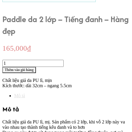
Paddle da 2 lớp – Tiếng đanh – Hàng
đẹp
165,000
₫
Paddle
da
Thêm vào giỏ hàng
2
lớp
Chất liệu giả da PU lì, mịn
-
Kích thước: dài 32cm – ngang 5.5cm
Tiếng
đanh
Mô tả
-
Hàng
Mô tả
đẹp
số
lượng
Chất liệu giả da PU lì, mị. Sản phẩm có 2 lớp, khi vỗ 2 lớp này va
vào nhau tạo thành tiếng kêu đanh và to hơn