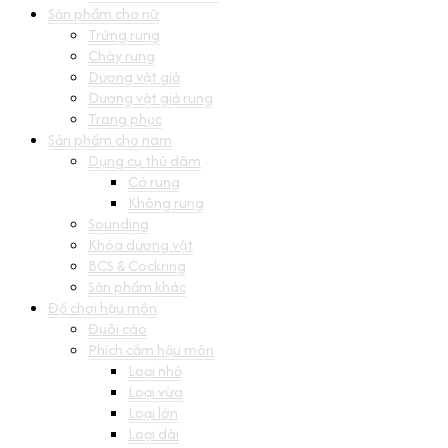
Sản phẩm cho nữ
Trứng rung
Chày rung
Dương vật giả
Dương vật giả rung
Trang phục
Sản phẩm cho nam
Dụng cụ thủ dâm
Có rung
Không rung
Sounding
Khóa dương vật
BCS & Cockring
Sản phẩm khác
Đồ chơi hậu môn
Đuôi cáo
Phích cắm hậu môn
Loại nhỏ
Loại vừa
Loại lớn
Loại dài