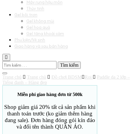
Máy rung hậu môn
Thủy tinh
Gel bôi trơn
Gel không mùi
Gel hoa quả
Gel tăng khoái cảm
Phụ kiện/Vệ sinh
Giao hàng và sau bán hàng
Tìm
kiếm
cho:
Trang chủ
Trang chủ
Đồ chơi BDSM
Roi
Paddle da 2 lớp –
Tiếng đanh – Hàng đẹp
Miễn phí giao hàng đơn từ 500k
Shop giảm giá 20% tất cả sản phẩm khi
thanh toán trước (ko giảm thêm hàng
đang sale). Đơn hàng đóng gói kín đáo
và đổi tên thành QUẦN ÁO.