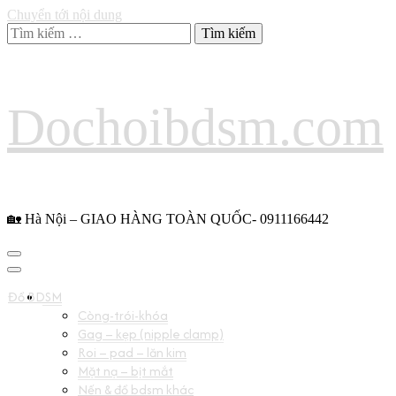
Chuyển tới nội dung
Tìm
kiếm
cho:
Dochoibdsm.com
🏡 Hà Nội – GIAO HÀNG TOÀN QUỐC- 0911166442
Đồ BDSM
Còng-trói-khóa
Gag – kẹp (nipple clamp)
Roi – pad – lăn kim
Mặt nạ – bịt mắt
Nến & đồ bdsm khác