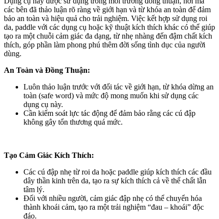
Dụng cụ này được sử dụng trong môi trường đồng thuận, nơi mà
các bên đã thảo luận rõ ràng về giới hạn và từ khóa an toàn để đảm
bảo an toàn và hiệu quả cho trải nghiệm. Việc kết hợp sử dụng roi
da, paddle với các dụng cụ hoặc kỹ thuật kích thích khác có thể giúp
tạo ra một chuỗi cảm giác đa dạng, từ nhẹ nhàng đến đậm chất kích
thích, góp phần làm phong phú thêm đời sống tình dục của người
dùng.
An Toàn và Đồng Thuận:
Luôn thảo luận trước với đối tác về giới hạn, từ khóa dừng an
toàn (safe word) và mức độ mong muốn khi sử dụng các
dụng cụ này.
Cần kiểm soát lực tác động để đảm bảo rằng các cú đập
không gây tổn thương quá mức.
Tạo Cảm Giác Kích Thích:
Các cú đập nhẹ từ roi da hoặc paddle giúp kích thích các đầu
dây thần kinh trên da, tạo ra sự kích thích cả về thể chất lẫn
tâm lý.
Đối với nhiều người, cảm giác đập nhẹ có thể chuyển hóa
thành khoái cảm, tạo ra một trải nghiệm “đau – khoái” độc
đáo.