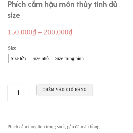
Phích cắm hậu môn thủy tinh đủ
size
Khoảng
150,000
₫
–
200,000
₫
giá:
Size
từ
Size lớn
Size nhỏ
Size trung bình
150,000₫
đến
200,000₫
Phích
THÊM VÀO GIỎ HÀNG
cắm
hậu
môn
thủy
Phích cắm thủy tinh trong suốt, gắn đá màu hồng
tinh