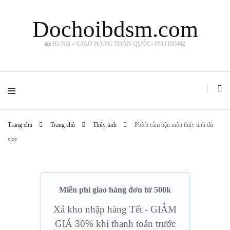
Dochoibdsm.com
🏡 Hà Nội – GIAO HÀNG TOÀN QUỐC- 0911166442
Trang chủ
Trang chủ
Thủy tinh
Phích cắm hậu môn thủy tinh đủ
size
Miễn phí giao hàng đơn từ 500k
Xả kho nhập hàng Tết - GIẢM
GIÁ 30% khi thanh toán trước