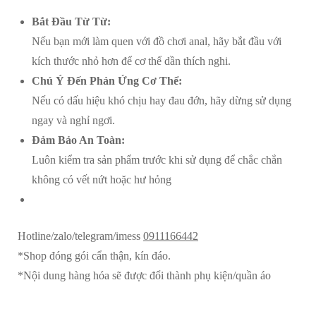
đủ
Bắt Đầu Từ Từ:
size
Nếu bạn mới làm quen với đồ chơi anal, hãy bắt đầu với
số
kích thước nhỏ hơn để cơ thể dần thích nghi.
lượng
Chú Ý Đến Phản Ứng Cơ Thể:
Nếu có dấu hiệu khó chịu hay đau đớn, hãy dừng sử dụng
ngay và nghỉ ngơi.
Đảm Bảo An Toàn:
Luôn kiểm tra sản phẩm trước khi sử dụng để chắc chắn
không có vết nứt hoặc hư hỏng
Hotline/zalo/telegram/imess
0911166442
*Shop đóng gói cẩn thận, kín đáo.
*Nội dung hàng hóa sẽ được đổi thành phụ kiện/quần áo