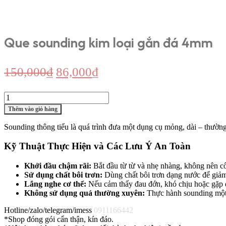
Que sounding kim loại gắn đá 4mm
Giá
Giá
150,000
₫
86,000
₫
gốc
hiện
Que
là:
tại
sounding
Thêm vào giỏ hàng
150,000₫.
là:
kim
loại
86,000₫.
Sounding thông tiểu là quá trình đưa một dụng cụ mỏng, dài – thường
gắn
đá
Kỹ Thuật Thực Hiện và Các Lưu Ý An Toàn
4mm
số
Khởi đầu chậm rãi:
Bắt đầu từ từ và nhẹ nhàng, không nên c
lượng
Sử dụng chất bôi trơn:
Dùng chất bôi trơn dạng nước để giảm
Lắng nghe cơ thể:
Nếu cảm thấy đau đớn, khó chịu hoặc gặp d
Không sử dụng quá thường xuyên:
Thực hành sounding một c
Hotline/zalo/telegram/imess
0911166442
*Shop đóng gói cẩn thận, kín đáo.