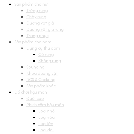
Sản phẩm cho nữ
Trứng rung
Chày rung
Dương vật giả
Dương vật giả rung
Trang phục
Sản phẩm cho nam
Dụng cụ thủ dâm
Có rung
Không rung
Sounding
Khóa dương vật
BCS & Cockring
Sản phẩm khác
Đồ chơi hậu môn
Đuôi cáo
Phích cắm hậu môn
Loại nhỏ
Loại vừa
Loại lớn
Loại dài