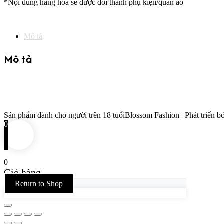
*Nội dung hàng hóa sẽ được đổi thành phụ kiện/quần áo
Mô tả
Mô tả
Sản phẩm dành cho người trên 18 tuổi
Blossom Fashion | Phát triển bở
0
0
Giỏ hàng
Return to Shop