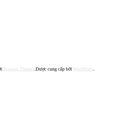
i
Blossom Themes
.Được cung cấp bởi
WordPress
.