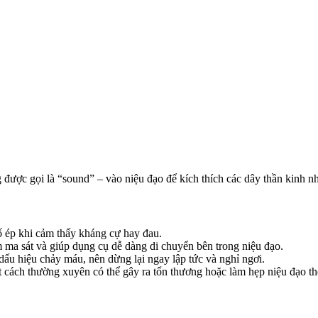
 được gọi là “sound” – vào niệu đạo để kích thích các dây thần kinh n
ố ép khi cảm thấy kháng cự hay đau.
 ma sát và giúp dụng cụ dễ dàng di chuyển bên trong niệu đạo.
ấu hiệu chảy máu, nên dừng lại ngay lập tức và nghỉ ngơi.
ách thường xuyên có thể gây ra tổn thương hoặc làm hẹp niệu đạo the