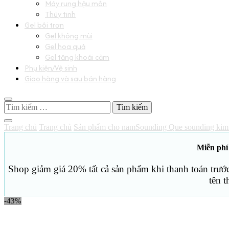
Máy rung hậu môn
Thủy tinh
Gel bôi trơn
Gel không mùi
Gel hoa quả
Gel tăng khoái cảm
Phụ kiện/Vệ sinh
Giao hàng và sau bán hàng
Tìm
kiếm
cho:
Trang chủ
Trang chủ
Sản phẩm cho nam
Sounding
Que sounding kim
Miễn phí
Shop giảm giá 20% tất cả sản phẩm khi thanh toán trướ
tên 
-43%