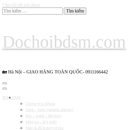
Chuyển tới nội dung
Tìm
kiếm
cho:
Dochoibdsm.com
🏡 Hà Nội – GIAO HÀNG TOÀN QUỐC- 0911166442
Đồ BDSM
Còng-trói-khóa
Gag – kẹp (nipple clamp)
Roi – pad – lăn kim
Mặt nạ – bịt mắt
Nến & đồ bdsm khác