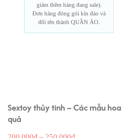
giảm thêm hàng đang sale).
Đơn hàng đóng gói kín đáo và
đổi tên thành QUẦN ÁO.
Sextoy thủy tinh – Các mẫu hoa
quả
Khoảng
200,000
₫
–
250,000
₫