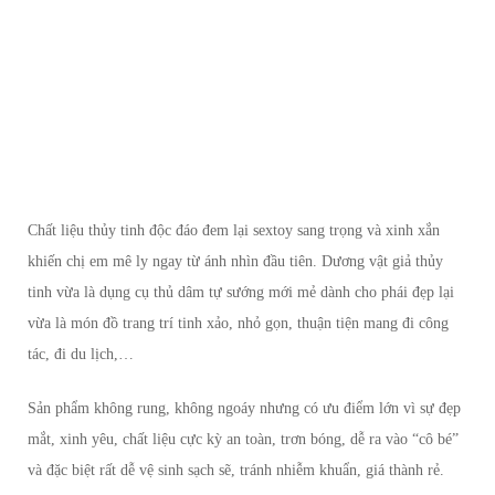
Chất liệu thủy tinh độc đáo đem lại sextoy sang trọng và xinh xắn
khiến chị em mê ly ngay từ ánh nhìn đầu tiên. Dương vật giả thủy
tinh vừa là dụng cụ thủ dâm tự sướng mới mẻ dành cho phái đẹp lại
vừa là món đồ trang trí tinh xảo, nhỏ gọn, thuận tiện mang đi công
tác, đi du lịch,…
Sản phẩm không rung, không ngoáy nhưng có ưu điểm lớn vì sự đẹp
mắt, xinh yêu, chất liệu cực kỳ an toàn, trơn bóng, dễ ra vào “cô bé”
và đặc biệt rất dễ vệ sinh sạch sẽ, tránh nhiễm khuẩn, giá thành rẻ.