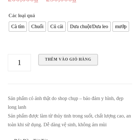
giá:
Các loại quả
từ
Cà tím
Chuối
Củ cải
Dưa chuột/Dưa leo
mướp
200,000₫
đến
250,000₫
Sextoy
THÊM VÀO GIỎ HÀNG
thủy
tinh
-
Các
Sản phẩm có ảnh thật do shop chụp – bảo đảm y hình, đẹp
mẫu
long lanh
hoa
Sản phẩm được làm từ thủy tinh trong suốt, chất lượng cao, an
quả
toàn khi sử dụng. Dễ dàng vệ sinh, không ám mùi
số
lượng