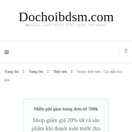
Dochoibdsm.com
🏡 Hà Nội – GIAO HÀNG TOÀN QUỐC- 0911166442
Trang chủ
Trang chủ
Thủy tinh
Sextoy thủy tinh – Các mẫu hoa
quả
Miễn phí giao hàng đơn từ 500k
Shop giảm giá 20% tất cả sản
phẩm khi thanh toán trước (ko