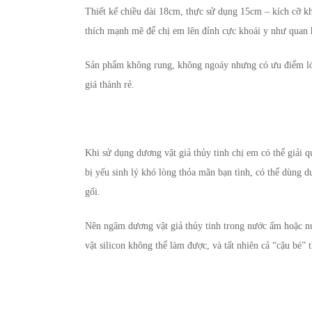
Thiết kế chiều dài 18cm, thực sử dụng 15cm – kích cỡ k
thích mạnh mẽ để chị em lên đỉnh cực khoái y như quan 
Sản phẩm không rung, không ngoáy nhưng có ưu điểm lớn vì
giá thành rẻ.
Khi sử dụng dương vật giả thủy tinh chị em có thể giải 
bị yếu sinh lý khó lòng thỏa mãn bạn tình, có thể dùng d
gối.
Nên ngâm dương vật giả thủy tinh trong nước ấm hoặc nư
vật silicon không thể làm được, và tất nhiên cả “cậu bé”