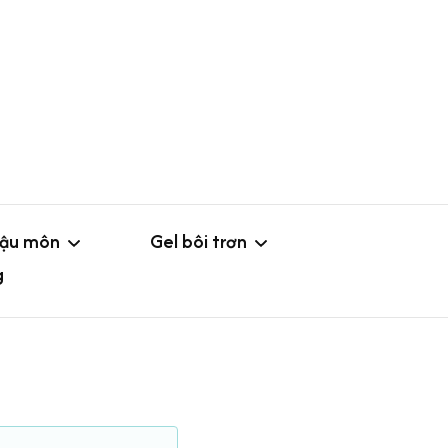
hậu môn
Gel bôi trơn
g
o
Gel không mùi
ắm hậu môn
Gel hoa quả
Loại nhỏ
g hậu môn
Gel tăng khoái cảm