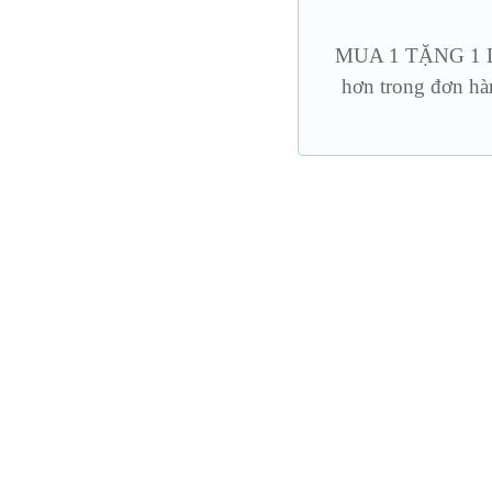
Mặt nạ – bịt mắt
Dương vật g
MUA 1 TẶNG 1 DU
hơn trong đơn hà
Nến & đồ bdsm khác
Trang phục