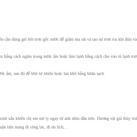
ên cần dùng gel bôi trơn gốc nước để giảm ma sát và tạo sự trơn tru khi đưa và
 ấm bằng cách ngâm trong nước ấm hoặc làm lạnh bằng cách cho vào tủ lạnh trư
ước ấm, sau đó để khô tự nhiên hoặc lau khô bằng khăn sạch.
à xinh xắn khiến chị em mê ly ngay từ ánh nhìn đầu tiên. Dương vật giả thủy t
huận tiện mang đi công tác, đi du lịch,…