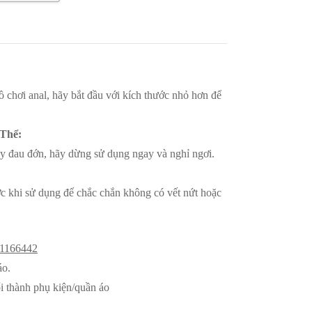
 chơi anal, hãy bắt đầu với kích thước nhỏ hơn để
Thể:
y đau đớn, hãy dừng sử dụng ngay và nghỉ ngơi.
c khi sử dụng để chắc chắn không có vết nứt hoặc
1166442
áo.
i thành phụ kiện/quần áo