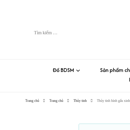
Tìm
kiếm
cho:
Đồ BDSM
Sản phẩm ch
Còng-trói-khóa
Trứng rung
Trang chủ
Trang chủ
Thủy tinh
Thủy tinh hình gấu xinh
Gag – kẹp (nipple clamp)
Chày rung
Roi – pad – lăn kim
Dương vật g