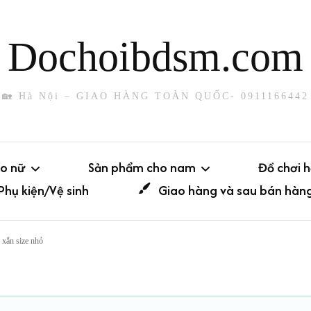
Dochoibdsm.com
🏡 Hà Nội – GIAO HÀNG TOÀN QUỐC- 0911166442
o nữ
Sản phẩm cho nam
Đồ chơi 
Phụ kiện/Vệ sinh
Giao hàng và sau bán hàn
Dụng cụ thủ dâm
Đuôi cá
 xắn size nhỏ
Có rung
Sounding
Phích c
Không rung
iả
Khóa dương vật
Máy run