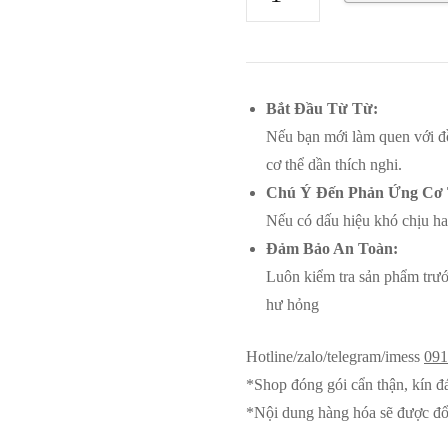
tinh
hình
gấu
xinh
Bắt Đầu Từ Từ:
xắn
Nếu bạn mới làm quen với đồ
size
cơ thể dần thích nghi.
nhỏ
Chú Ý Đến Phản Ứng Cơ 
số
Nếu có dấu hiệu khó chịu ha
lượng
Đảm Bảo An Toàn:
Luôn kiểm tra sản phẩm trướ
hư hỏng
Hotline/zalo/telegram/imess
091
*Shop đóng gói cẩn thận, kín đ
*Nội dung hàng hóa sẽ được đổ