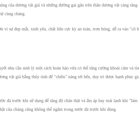
hủng của dương vật giả và những đường gai gân trên thân dương vật càng tăng
hệ cùng chàng.
 sự đẹp mắt, xinh yêu, chất liệu cực kỳ an toàn, trơn bóng, dễ ra vào “cô bé”
quyết nhu cầu sinh lý một cách hoàn hảo vừa có thể tăng cường khoái cảm và 
ương vật giả bằng thủy tinh để “chiều” nàng tới bến, duy trì được hạnh phúc g
ớc đá trước khi sử dụng để tăng độ chân thật và ấm áp hay mát lạnh khi “làm 
 thật của chàng cũng không thể ngâm trong nước đá trước khi dùng.