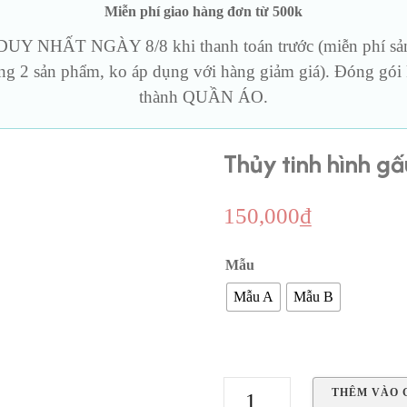
Miễn phí giao hàng đơn từ 500k
iả rung
BCS & Cockring
Thủy tin
Y NHẤT NGÀY 8/8 khi thanh toán trước (miễn phí sản 
ng 2 sản phẩm, ko áp dụng với hàng giảm giá). Đóng gói k
Sản phẩm khác
thành QUẦN ÁO.
Thủy tinh hình gấ
150,000
₫
Mẫu
Mẫu A
Mẫu B
Thủy
THÊM VÀO 