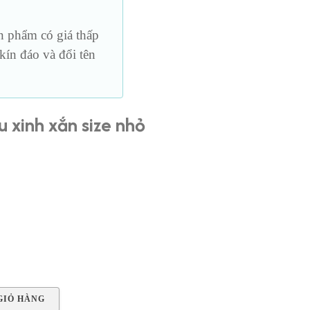
Loại vừa
h
phẩm có giá thấp
Loại lớn
ín đáo và đổi tên
Loại dài
u xinh xắn size nhỏ
GIỎ HÀNG