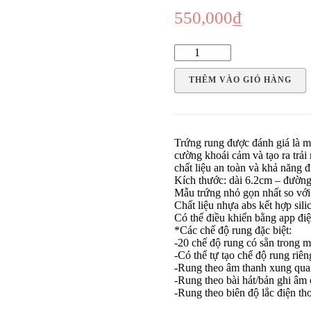
550,000
₫
Trứng
rung
chân
THÊM VÀO GIỎ HÀNG
mèo
dùng
app
điện
thoại
Trứng rung được đánh giá là m
số
cường khoái cảm và tạo ra trả
lượng
chất liệu an toàn và khả năng
Kích thước: dài 6.2cm – đườn
Mẫu trứng nhỏ gọn nhất so với
Chất liệu nhựa abs kết hợp sili
Có thể điều khiển bằng app điệ
*Các chế độ rung đặc biệt:
-20 chế độ rung có sẵn trong 
-Có thể tự tạo chế độ rung riên
-Rung theo âm thanh xung quan
-Rung theo bài hát/bản ghi âm
-Rung theo biên độ lắc điện tho