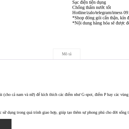
Sạc điện tiện dụng
Chống thấm nước tốt
Hotline/zalo/telegram/imess 0
*Shop đóng gói cẩn thận, kín đ
*Nội dung hàng hóa sẽ được đổ
Mô tả
i (cho cả nam và nữ) để kích thích các điểm như G-spot, điểm P hay các vùng
c sử dụng trong quá trình giao hợp, giúp tạo thêm sự phong phú cho đời sống t