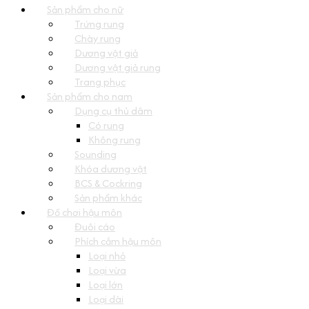
Sản phẩm cho nữ
Trứng rung
Chày rung
Dương vật giả
Dương vật giả rung
Trang phục
Sản phẩm cho nam
Dụng cụ thủ dâm
Có rung
Không rung
Sounding
Khóa dương vật
BCS & Cockring
Sản phẩm khác
Đồ chơi hậu môn
Đuôi cáo
Phích cắm hậu môn
Loại nhỏ
Loại vừa
Loại lớn
Loại dài