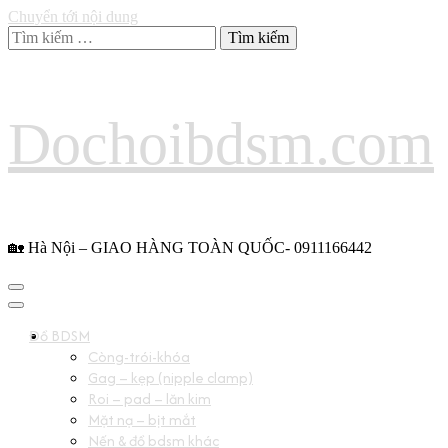
Chuyển tới nội dung
Tìm
kiếm
cho:
Dochoibdsm.com
🏡 Hà Nội – GIAO HÀNG TOÀN QUỐC- 0911166442
Đồ BDSM
Còng-trói-khóa
Gag – kẹp (nipple clamp)
Roi – pad – lăn kim
Mặt nạ – bịt mắt
Nến & đồ bdsm khác