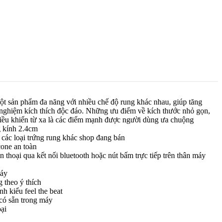
ột sản phẩm đa năng với nhiều chế độ rung khác nhau, giúp tăng
i nghiệm kích thích độc đáo. Những ưu điểm về kích thước nhỏ gọn,
 điều khiển từ xa là các điểm mạnh được người dùng ưa chuộng
g kính 2.4cm
 các loại trứng rung khác shop đang bán
cone an toàn
n thoại qua kết nối bluetooth hoặc nút bấm trực tiếp trên thân máy
máy
g theo ý thích
h kiểu feel the beat
 có sẵn trong máy
ại