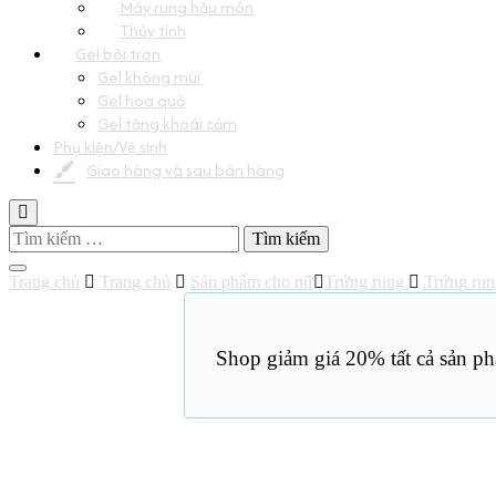
Máy rung hậu môn
Thủy tinh
Gel bôi trơn
Gel không mùi
Gel hoa quả
Gel tăng khoái cảm
Phụ kiện/Vệ sinh
Giao hàng và sau bán hàng
Tìm
kiếm
cho:
Trang chủ
Trang chủ
Sản phẩm cho nữ
Trứng rung
Trứng run
Shop giảm giá 20% tất cả sản ph