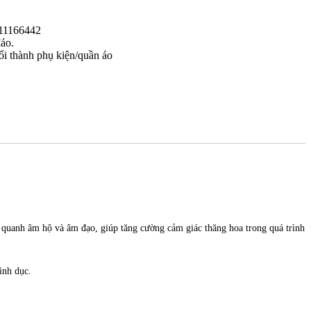
911166442
áo.
i thành phụ kiện/quần áo
 quanh âm hộ và âm đạo, giúp tăng cường cảm giác thăng hoa trong quá trình
ình dục.