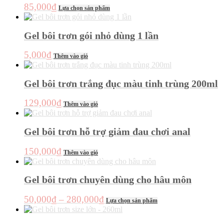
biến
sản
Sản
85,000
₫
thể
Lựa chọn sản phẩm
thể.
phẩm
phẩm
được
Các
này
chọn
tùy
có
Gel bôi trơn gói nhỏ dùng 1 lần
trên
chọn
nhiều
trang
có
biến
sản
5,000
₫
thể
Thêm vào giỏ
thể.
phẩm
được
Các
chọn
tùy
Gel bôi trơn trắng đục màu tinh trùng 200ml
trên
chọn
trang
có
sản
129,000
₫
thể
Thêm vào giỏ
phẩm
được
chọn
Gel bôi trơn hỗ trợ giảm đau chơi anal
trên
trang
sản
150,000
₫
Thêm vào giỏ
phẩm
Gel bôi trơn chuyên dùng cho hâu môn
Khoảng
Sản
50,000
₫
–
280,000
₫
Lựa chọn sản phẩm
phẩm
giá:
này
từ