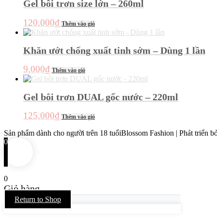
có
Gel bôi trơn size lớn – 260ml
50,000₫
nhiều
đến
biến
120,000
₫
Thêm vào giỏ
thể.
280,000₫
Các
tùy
Khăn ướt chống xuất tinh sớm – Dùng 1 lần
chọn
có
9,000
₫
thể
Thêm vào giỏ
được
chọn
Gel bôi trơn DUAL gốc nước – 220ml
trên
trang
sản
125,000
₫
Thêm vào giỏ
phẩm
Sản phẩm dành cho người trên 18 tuổi
Blossom Fashion | Phát triển bở
0
0
Giỏ hàng
Return to Shop