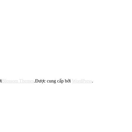
i
Blossom Themes
.Được cung cấp bởi
WordPress
.