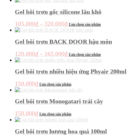
Gel bôi trơn gốc silicone lâu khô
Khoảng
Sản
105,000
₫
–
320,000
₫
Lựa chọn sản phẩm
phẩm
giá:
này
từ
có
Gel bôi trơn BACK DOOR hậu môn
105,000₫
nhiều
đến
biến
Khoảng
Sản
120,000
₫
–
165,000
₫
Lựa chọn sản phẩm
thể.
320,000₫
phẩm
giá:
Các
này
từ
tùy
có
Gel bôi trơn nhiều hiệu ứng Phyair 200ml
chọn
120,000₫
nhiều
có
đến
biến
Sản
150,000
₫
thể
Lựa chọn sản phẩm
thể.
165,000₫
phẩm
được
Các
này
chọn
tùy
có
Gel bôi trơn Monogatari trái cây
trên
chọn
nhiều
trang
có
biến
sản
Sản
150,000
₫
thể
Lựa chọn sản phẩm
thể.
phẩm
phẩm
được
Các
này
chọn
tùy
có
Gel bôi trơn hương hoa quả 100ml
trên
chọn
nhiều
trang
có