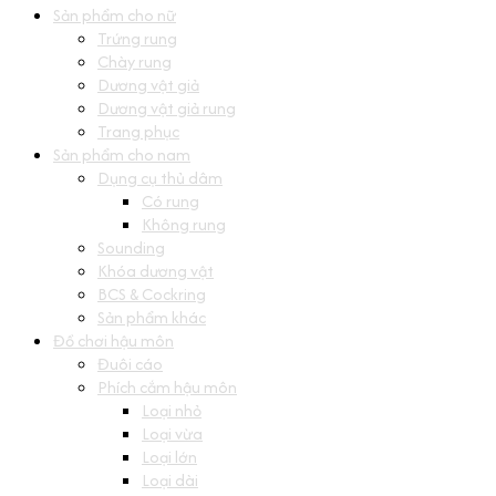
Sản phẩm cho nữ
Trứng rung
Chày rung
Dương vật giả
Dương vật giả rung
Trang phục
Sản phẩm cho nam
Dụng cụ thủ dâm
Có rung
Không rung
Sounding
Khóa dương vật
BCS & Cockring
Sản phẩm khác
Đồ chơi hậu môn
Đuôi cáo
Phích cắm hậu môn
Loại nhỏ
Loại vừa
Loại lớn
Loại dài