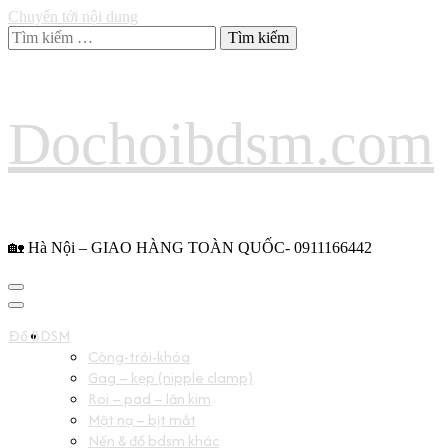
Chuyển tới nội dung
Tìm
kiếm
cho:
Dochoibdsm.com
🏡 Hà Nội – GIAO HÀNG TOÀN QUỐC- 0911166442
Đồ BDSM
Còng-trói-khóa
Gag – kẹp (nipple clamp)
Roi – pad – lăn kim
Mặt nạ – bịt mắt
Nến & đồ bdsm khác