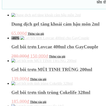
tên 
Dung dịch gel tăng khoái cảm hậu môn 2ml
65,000
₫
Thêm vào giỏ
-46%
Gel bôi trơn Lovcae 400ml cho GayCouple
Giá
Giá
280,000
₫
150,000
₫
Thêm vào giỏ
gốc
hiện
là:
tại
Gel bôi trơn MÙI TINH TRÙNG 200ml
280,000₫.
là:
150,000₫.
139,000
₫
Thêm vào giỏ
Gel bôi trơn tinh trùng Cokelife 328ml
185,000
₫
Thêm vào giỏ