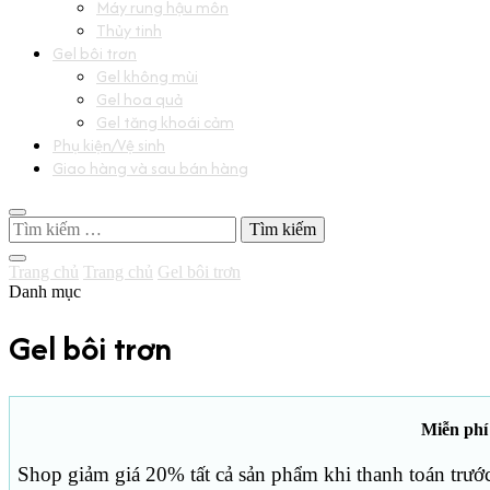
Máy rung hậu môn
Thủy tinh
Gel bôi trơn
Gel không mùi
Gel hoa quả
Gel tăng khoái cảm
Phụ kiện/Vệ sinh
Giao hàng và sau bán hàng
Tìm
kiếm
cho:
Trang chủ
Trang chủ
Gel bôi trơn
Danh mục
Gel bôi trơn
Miễn phí
Shop giảm giá 20% tất cả sản phẩm khi thanh toán trướ