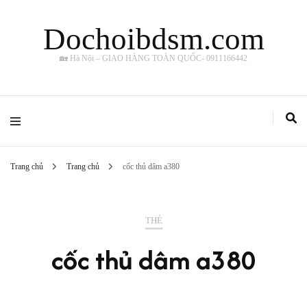
Dochoibdsm.com
🏡 Hà Nội – GIAO HÀNG TOÀN QUỐC- 0911166442
Trang chủ
Trang chủ
cốc thủ dâm a380
THẺ
cốc thủ dâm a380