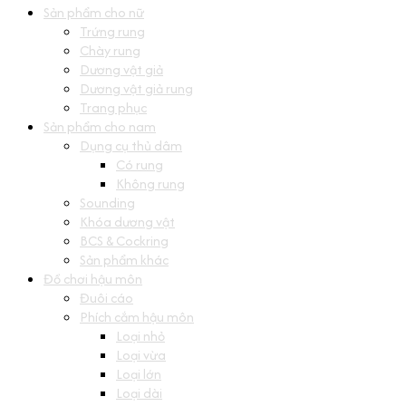
Sản phẩm cho nữ
Trứng rung
Chày rung
Dương vật giả
Dương vật giả rung
Trang phục
Sản phẩm cho nam
Dụng cụ thủ dâm
Có rung
Không rung
Sounding
Khóa dương vật
BCS & Cockring
Sản phẩm khác
Đồ chơi hậu môn
Đuôi cáo
Phích cắm hậu môn
Loại nhỏ
Loại vừa
Loại lớn
Loại dài