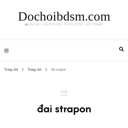
Dochoibdsm.com
🏡 Hà Nội – GIAO HÀNG TOÀN QUỐC- 0911166442
Trang chủ
Trang chủ
đai strapon
THẺ
đai strapon