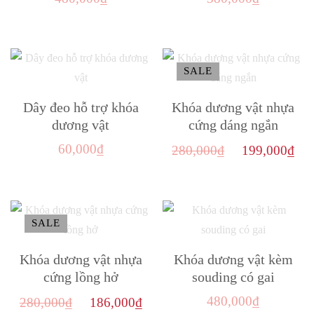
Sản
Sản
phẩm
phẩm
này
này
SALE
có
có
nhiều
nhiều
Dây đeo hỗ trợ khóa
Khóa dương vật nhựa
biến
biến
dương vật
cứng dáng ngắn
thể.
thể.
Giá
Gi
60,000
₫
280,000
₫
199,000
₫
Các
Các
gốc
hi
Sản
Sản
tùy
tùy
là:
tại
phẩm
phẩm
chọn
chọn
280,000₫.
là:
này
này
có
có
SALE
19
có
có
thể
thể
nhiều
nhiều
Khóa dương vật nhựa
Khóa dương vật kèm
được
được
biến
biến
cứng lồng hở
souding có gai
chọn
chọn
thể.
thể.
trên
trên
Giá
Giá
480,000
₫
280,000
₫
186,000
₫
Các
Các