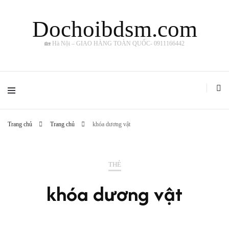
Dochoibdsm.com
🏡 Hà Nội – GIAO HÀNG TOÀN QUỐC- 0911166442
Trang chủ
Trang chủ
khóa dương vật
THẺ
khóa dương vật