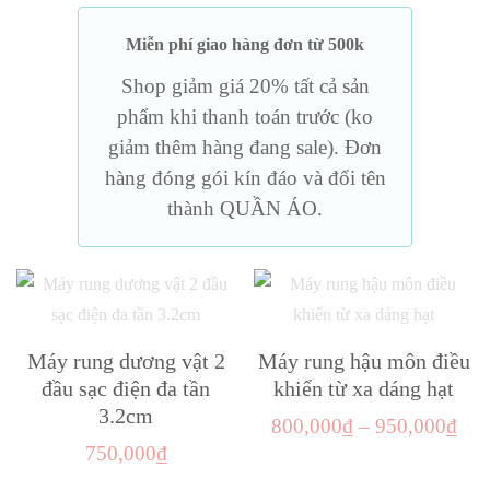
Miễn phí giao hàng đơn từ 500k
Shop giảm giá 20% tất cả sản
phẩm khi thanh toán trước (ko
giảm thêm hàng đang sale). Đơn
hàng đóng gói kín đáo và đổi tên
thành QUẦN ÁO.
Máy rung dương vật 2
Máy rung hậu môn điều
đầu sạc điện đa tần
khiển từ xa dáng hạt
3.2cm
Kho
800,000
₫
–
950,000
₫
750,000
₫
giá:
Sản
từ