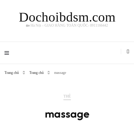
Dochoibdsm.com
🏡 Hà Nội – GIAO HÀNG TOÀN QUỐC- 0911166442
Trang chủ
Trang chủ
massage
THẺ
massage