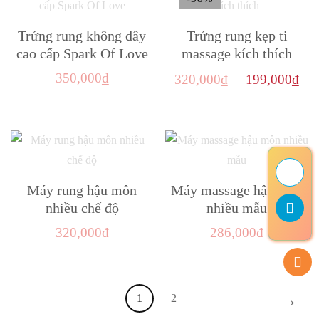
có
thể
nhiều
Trứng rung không dây
Trứng rung kẹp ti
được
biến
cao cấp Spark Of Love
massage kích thích
chọn
thể.
trên
Giá
Gi
350,000
₫
320,000
₫
199,000
₫
Các
trang
gốc
hi
tùy
sản
là:
tại
chọn
phẩm
320,000₫.
là:
có
19
thể
Máy rung hậu môn
Máy massage hậu môn
được
nhiều chế độ
nhiều mẫu
chọn
trên
320,000
₫
286,000
₫
trang
sản
phẩm
→
1
2