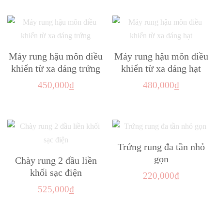
chọn
chọn
là:
tại
phẩm
có
có
450,000₫.
là:
này
thể
thể
325,000₫.
có
được
được
nhiều
Máy rung hậu môn điều
Máy rung hậu môn điều
chọn
chọn
biến
khiển từ xa dáng trứng
khiển từ xa dáng hạt
trên
trên
thể.
450,000
₫
480,000
₫
trang
trang
Các
sản
sản
Sản
Sản
tùy
phẩm
phẩm
phẩm
phẩm
chọn
này
này
có
có
có
Trứng rung đa tần nhỏ
thể
nhiều
nhiều
gọn
Chày rung 2 đầu liền
được
biến
biến
khối sạc điện
chọn
220,000
₫
thể.
thể.
trên
525,000
₫
Các
Các
trang
Sản
tùy
tùy
sản