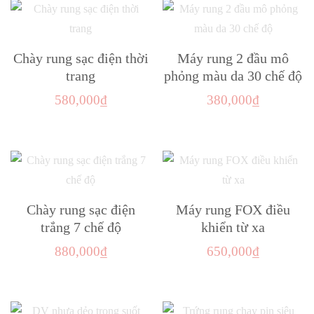
480,000₫.
là:
phẩm
này
32
có
nhiều
Chày rung sạc điện thời
Máy rung 2 đầu mô
biến
trang
phỏng màu da 30 chế độ
thể.
580,000
₫
380,000
₫
Các
tùy
chọn
có
thể
Chày rung sạc điện
Máy rung FOX điều
được
trắng 7 chế độ
khiển từ xa
chọn
trên
880,000
₫
650,000
₫
trang
sản
phẩm