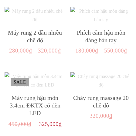
là:
tại
phẩm
chọn
420,000₫.
là:
có
286,000₫.
thể
Máy rung 2 đầu nhiều
Phích cắm hậu môn
được
chế độ
dáng bàn tay
chọn
trên
Khoảng
Kho
280,000
₫
–
320,000
₫
180,000
₫
–
550,000
₫
trang
giá:
giá:
Sản
Sản
sản
từ
từ
phẩm
phẩm
phẩm
280,000₫
180
này
này
SALE
đến
đến
có
có
320,000₫
550
nhiều
nhiều
Máy rung hậu môn
Chày rung massage 20
biến
biến
3.4cm ĐKTX có đèn
chế độ
LED
thể.
thể.
320,000
₫
Các
Các
Giá
Giá
450,000
₫
325,000
₫
tùy
tùy
gốc
hiện
Sản