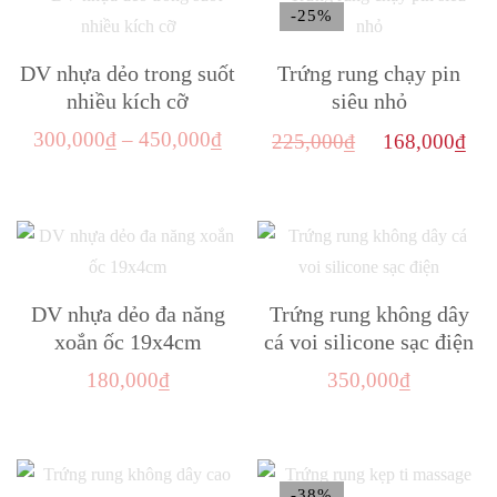
-25%
DV nhựa dẻo trong suốt
Trứng rung chạy pin
nhiều kích cỡ
siêu nhỏ
Khoảng
Giá
Gi
300,000
₫
–
450,000
₫
225,000
₫
168,000
₫
giá:
gốc
hi
Sản
từ
là:
tại
phẩm
300,000₫
225,000₫.
là:
này
đến
16
có
450,000₫
nhiều
DV nhựa dẻo đa năng
Trứng rung không dây
biến
xoắn ốc 19x4cm
cá voi silicone sạc điện
thể.
180,000
₫
350,000
₫
Các
Sản
tùy
phẩm
chọn
này
có
-38%