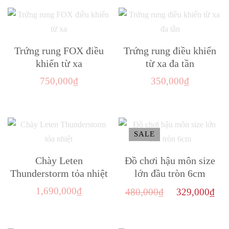
phẩm
chọn
chọn
phẩm
này
có
có
có
thể
thể
nhiều
Trứng rung FOX điều
Trứng rung điều khiển
được
được
biến
khiển từ xa
từ xa đa tần
chọn
chọn
thể.
trên
trên
750,000
₫
350,000
₫
Các
trang
trang
tùy
sản
sản
chọn
phẩm
phẩm
có
SALE
thể
Chày Leten
Đồ chơi hậu môn size
được
Thunderstorm tỏa nhiệt
lớn đầu tròn 6cm
chọn
Giá
Gi
trên
1,690,000
₫
480,000
₫
329,000
₫
gốc
hi
trang
Sản
là:
tại
sản
phẩm