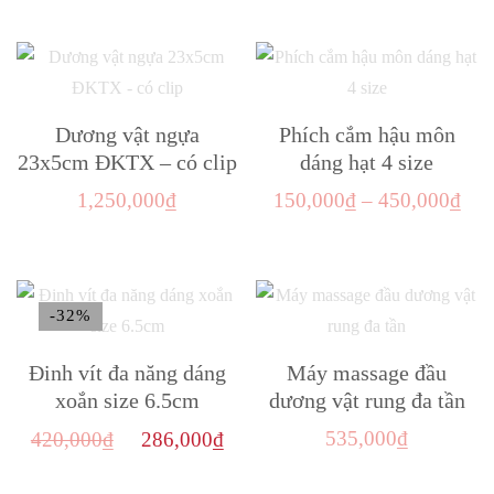
phẩm
800
này
đến
có
950
nhiều
biến
Dương vật ngựa
Phích cắm hậu môn
23x5cm ĐKTX – có clip
dáng hạt 4 size
thể.
Các
Kho
1,250,000
₫
150,000
₫
–
450,000
₫
tùy
giá:
Sản
chọn
từ
phẩm
có
150
này
thể
-32%
đến
có
được
450
nhiều
Đinh vít đa năng dáng
Máy massage đầu
chọn
biến
xoắn size 6.5cm
dương vật rung đa tần
trên
thể.
Giá
Giá
535,000
₫
420,000
₫
286,000
₫
trang
Các
gốc
hiện
sản
tùy