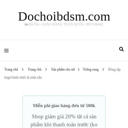
Dochoibdsm.com
🏡 Hà Nội – GIAO HÀNG TOÀN QUỐC- 0911166442
Trang chủ
Trang chủ
Sản phẩm cho nữ
Trứng rung
Bóng tập
kegel hình chiếc lá xinh xắn
Miễn phí giao hàng đơn từ 500k
Shop giảm giá 20% tất cả sản
phẩm khi thanh toán trước (ko