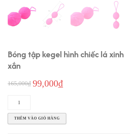
Bóng tập kegel hình chiếc lá xinh
xắn
99,000
₫
Giá
Giá
165,000
₫
gốc
hiện
Bóng
là:
tại
tập
165,000₫.
là:
kegel
THÊM VÀO GIỎ HÀNG
hình
99,000₫.
chiếc