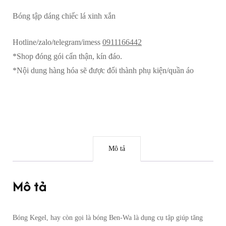
lá
Bóng tập dáng chiếc lá xinh xắn
xinh
xắn
Hotline/zalo/telegram/imess
0911166442
số
*Shop đóng gói cẩn thận, kín đáo.
lượng
*Nội dung hàng hóa sẽ được đổi thành phụ kiện/quần áo
Mô tả
Mô tả
Bóng Kegel, hay còn gọi là bóng Ben-Wa là dụng cụ tập giúp tăng