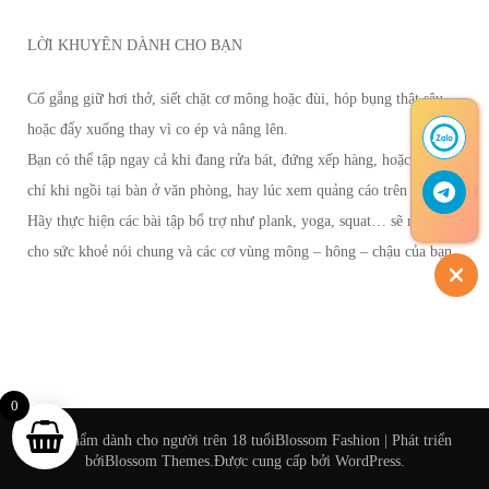
LỜI KHUYÊN DÀNH CHO BẠN
Cố gắng giữ hơi thở, siết chặt cơ mông hoặc đùi, hóp bụng thật sâu,
hoặc đẩy xuống thay vì co ép và nâng lên.
Bạn có thể tập ngay cả khi đang rửa bát, đứng xếp hàng, hoặc thậm
chí khi ngồi tại bàn ở văn phòng, hay lúc xem quảng cáo trên TV.
Hãy thực hiện các bài tập bổ trợ như plank, yoga, squat… sẽ rất tốt
cho sức khoẻ nói chung và các cơ vùng mông – hông – chậu của bạn.
0
Sản phẩm dành cho người trên 18 tuổi
Blossom Fashion | Phát triển
bởi
Blossom Themes
.Được cung cấp bởi
WordPress
.