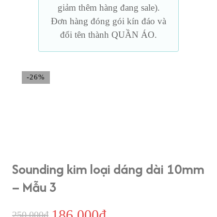
giảm thêm hàng đang sale).
Đơn hàng đóng gói kín đáo và
đổi tên thành QUẦN ÁO.
-26%
Sounding kim loại dáng dài 10mm
– Mẫu 3
186,000
₫
Giá
Giá
250,000
₫