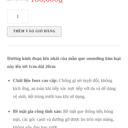
gốc
hiện
Sounding
là:
tại
kim
250,000₫.
là:
loại
THÊM VÀO GIỎ HÀNG
dáng
186,000₫.
dài
10mm
Đường kính đoạn lớn nhất của mẫu que sounding kim loại
-
này lên tới 1cm-dài 20cm
Mẫu
3
Chất liệu Inox cao cấp:
Chống gỉ sét tuyệt đối, không
số
kích ứng, an toàn khi tiếp xúc trực tiếp với da và dễ dàng
lượng
vệ sinh, tiệt trùng trước/sau khi sử dụng.
Bề mặt gia công tinh xảo:
Bề mặt que thông tiểu bóng
mịn, các góc cạnh và đường gờ được bo tròn mịn màng,
không gây đau hay xước.