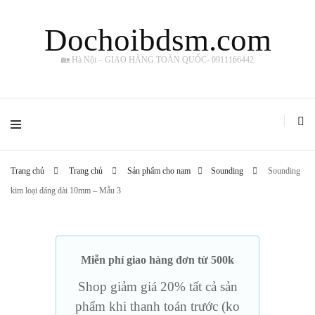
Dochoibdsm.com
🏡 Hà Nội – GIAO HÀNG TOÀN QUỐC- 0911166442
Trang chủ
Trang chủ
Sản phẩm cho nam
Sounding
Sounding
kim loại dáng dài 10mm – Mẫu 3
Miễn phí giao hàng đơn từ 500k
Shop giảm giá 20% tất cả sản
phẩm khi thanh toán trước (ko