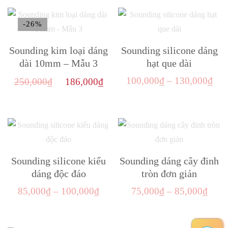
180,000₫.
là:
-26%
139,000₫.
Sounding kim loại dáng
Sounding silicone dáng
dài 10mm – Mẫu 3
hạt que dài
Giá
Giá
Kho
100,000
₫
–
130,000
₫
250,000
₫
186,000
₫
gốc
hiện
giá:
Sản
là:
tại
từ
phẩm
250,000₫.
là:
100
này
186,000₫.
đến
có
130
nhiều
Sounding silicone kiểu
Sounding dáng cây đinh
biến
dáng độc đáo
tròn đơn giản
thể.
Khoảng
Kho
85,000
₫
–
100,000
₫
75,000
₫
–
85,000
₫
Các
giá:
giá:
Sản
Sản
tùy
từ
từ
phẩm
phẩm
chọn