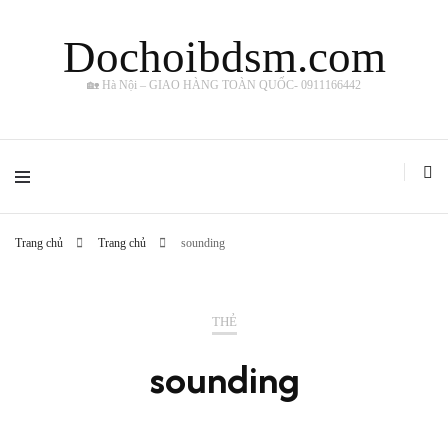
Dochoibdsm.com
🏡 Hà Nội – GIAO HÀNG TOÀN QUỐC- 0911166442
Trang chủ
Trang chủ
sounding
THẺ
sounding