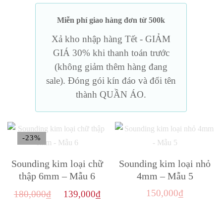
Miễn phí giao hàng đơn từ 500k
Xả kho nhập hàng Tết - GIẢM
GIÁ 30% khi thanh toán trước
(không giảm thêm hàng đang
sale). Đóng gói kín đáo và đổi tên
thành QUẦN ÁO.
-23%
Sounding kim loại chữ
Sounding kim loại nhỏ
thập 6mm – Mẫu 6
4mm – Mẫu 5
Giá
Giá
150,000
₫
180,000
₫
139,000
₫
gốc
hiện
là:
tại