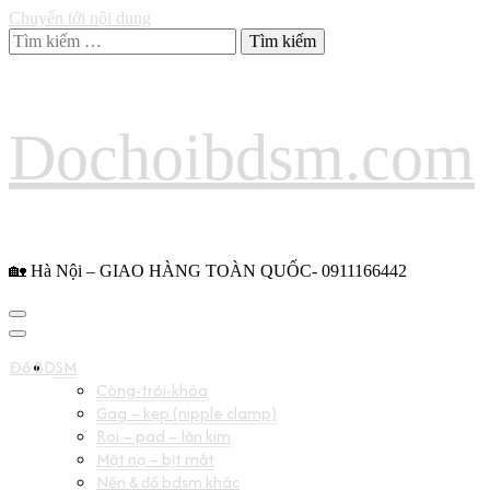
Chuyển tới nội dung
Tìm
kiếm
cho:
Dochoibdsm.com
🏡 Hà Nội – GIAO HÀNG TOÀN QUỐC- 0911166442
Đồ BDSM
Còng-trói-khóa
Gag – kẹp (nipple clamp)
Roi – pad – lăn kim
Mặt nạ – bịt mắt
Nến & đồ bdsm khác