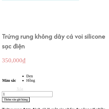
Trứng rung không dây cá voi silicone
sạc điện
350,000
₫
Đen
Màu sắc
Hồng
Xóa
Trứng
rung
Thêm vào giỏ hàng
không
dây