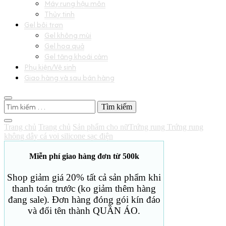
Máy rung hậu môn
Thủy tinh
Gel bôi trơn
Gel không mùi
Gel hoa quả
Gel tăng khoái cảm
Phụ kiện/Vệ sinh
Giao hàng và sau bán hàng
Tìm
kiếm
cho:
Trang chủ
Trang chủ
Sản phẩm cho nữ
Trứng rung
Trứng rung
không dây cá voi silicone sạc điện
Miễn phí giao hàng đơn từ 500k
Shop giảm giá 20% tất cả sản phẩm khi
thanh toán trước (ko giảm thêm hàng
đang sale). Đơn hàng đóng gói kín đáo
và đổi tên thành QUẦN ÁO.