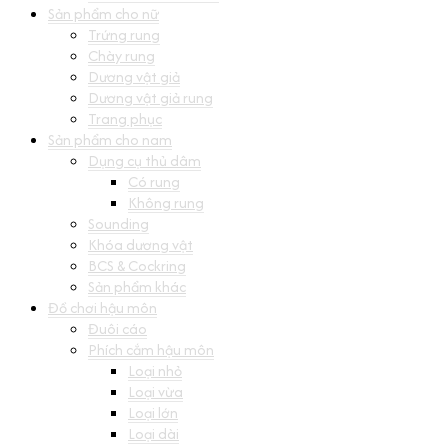
Sản phẩm cho nữ
Trứng rung
Chày rung
Dương vật giả
Dương vật giả rung
Trang phục
Sản phẩm cho nam
Dụng cụ thủ dâm
Có rung
Không rung
Sounding
Khóa dương vật
BCS & Cockring
Sản phẩm khác
Đồ chơi hậu môn
Đuôi cáo
Phích cắm hậu môn
Loại nhỏ
Loại vừa
Loại lớn
Loại dài