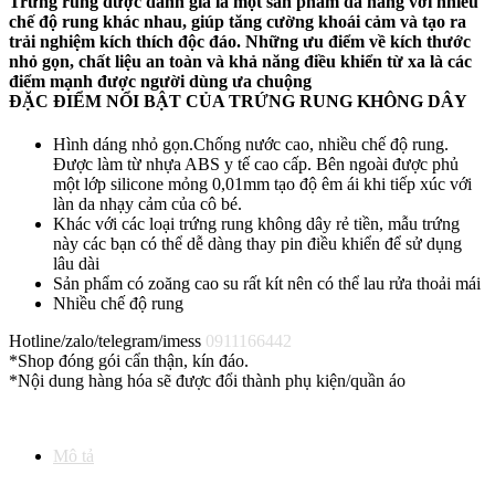
Trứng rung được đánh giá là một sản phẩm đa năng với nhiều
cá
chế độ rung khác nhau, giúp tăng cường khoái cảm và tạo ra
voi
trải nghiệm kích thích độc đáo. Những ưu điểm về kích thước
silicone
nhỏ gọn, chất liệu an toàn và khả năng điều khiển từ xa là các
sạc
điểm mạnh được người dùng ưa chuộng
điện
ĐẶC ĐIỂM NỔI BẬT CỦA TRỨNG RUNG KHÔNG DÂY
số
lượng
Hình dáng nhỏ gọn.Chống nước cao, nhiều chế độ rung.
Được làm từ nhựa ABS y tế cao cấp. Bên ngoài được phủ
một lớp silicone mỏng 0,01mm tạo độ êm ái khi tiếp xúc với
làn da nhạy cảm của cô bé.
Khác với các loại trứng rung không dây rẻ tiền, mẫu trứng
này các bạn có thể dễ dàng thay pin điều khiển để sử dụng
lâu dài
Sản phẩm có zoăng cao su rất kít nên có thể lau rửa thoải mái
Nhiều chế độ rung
Hotline/zalo/telegram/imess
0911166442
*Shop đóng gói cẩn thận, kín đáo.
*Nội dung hàng hóa sẽ được đổi thành phụ kiện/quần áo
Mô tả